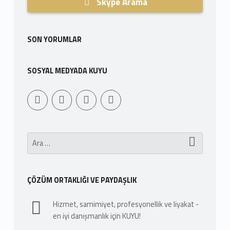
u
Skype Arama
n
SON YORUMLAR
d
SOSYAL MEDYADA KUYU
Youtube
Sepet
WebMan Design
WebMan on Facebook
Arama:
ÇÖZÜM ORTAKLIĞI VE PAYDAŞLIK
Hizmet, samimiyet, profesyonellik ve liyakat -
en iyi danışmanlık için KUYU!