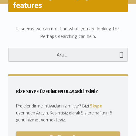
features
N
It seems we can not find what you are looking for.
Perhaps searching can help.
o
Arama:
t
h
i
n
Sidebar
BIZE SKYPE ÜZERINDEN ULAŞABILIRSINIZ
g
Projelendirme ihtiyaçlarınız mı var? Bizi
Skype
F
üzerinden Arayın. Kesintisiz olarak Sizlere haftnın 6
günü hizmet vermekteyiz.
o