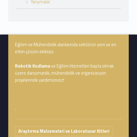
Yarışmalar
Footer info sidebar
Eğitim ve Mühendislik alanlarında sektörün yeni ve en
etkin çözüm ekibiyiz.
Robotik Kodlama
ve Eğitim Hizmetleri başta olmak
üzere danışmanlık, mühendislik ve organizasyon
projelerinde yardımcınızız!
.
Araştırma Malzemeleri ve Laboratuvar Kitleri