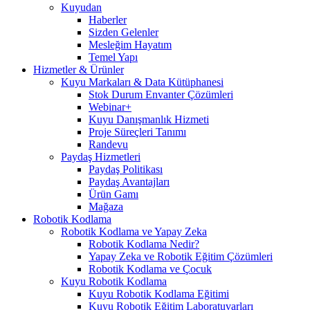
Kuyudan
Haberler
Sizden Gelenler
Mesleğim Hayatım
Temel Yapı
Hizmetler & Ürünler
Kuyu Markaları & Data Kütüphanesi
Stok Durum Envanter Çözümleri
Webinar+
Kuyu Danışmanlık Hizmeti
Proje Süreçleri Tanımı
Randevu
Paydaş Hizmetleri
Paydaş Politikası
Paydaş Avantajları
Ürün Gamı
Mağaza
Robotik Kodlama
Robotik Kodlama ve Yapay Zeka
Robotik Kodlama Nedir?
Yapay Zeka ve Robotik Eğitim Çözümleri
Robotik Kodlama ve Çocuk
Kuyu Robotik Kodlama
Kuyu Robotik Kodlama Eğitimi
Kuyu Robotik Eğitim Laboratuvarları