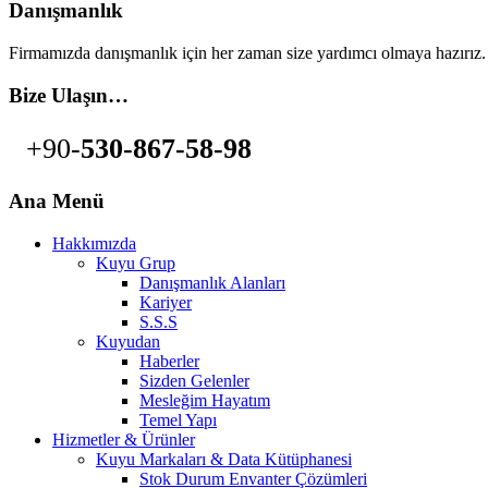
Danışmanlık
Firmamızda danışmanlık için her zaman size yardımcı olmaya hazırız.
Bize Ulaşın…
+90-
530-867-58-98
Ana Menü
Hakkımızda
Kuyu Grup
Danışmanlık Alanları
Kariyer
S.S.S
Kuyudan
Haberler
Sizden Gelenler
Mesleğim Hayatım
Temel Yapı
Hizmetler & Ürünler
Kuyu Markaları & Data Kütüphanesi
Stok Durum Envanter Çözümleri