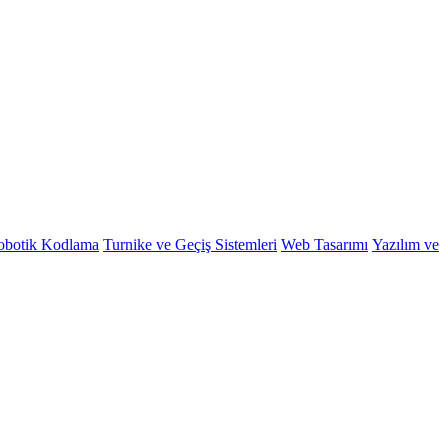
obotik Kodlama
Turnike ve Geçiş Sistemleri
Web Tasarımı
Yazılım ve