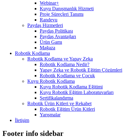
Webinar+
Kuyu Danışmanlık Hizmeti
Proje Süreçleri Tanımı
Randevu
Paydaş Hizmetleri
Paydaş Politikası
Paydaş Avantajları
Ürün Gamı
Mağaza
Robotik Kodlama
Robotik Kodlama ve Yapay Zeka
Robotik Kodlama Nedir?
Yapay Zeka ve Robotik Eğitim Çözümleri
Robotik Kodlama ve Çocuk
Kuyu Robotik Kodlama
Kuyu Robotik Kodlama Eğitimi
Kuyu Robotik Eğitim Laboratuvarları
Sertifikalandırma
Robotik Ürün Kitleri ve Rekabet
Robotik Eğitim Ürün Kitleri
Yarışmalar
İletişim
Footer info sidebar