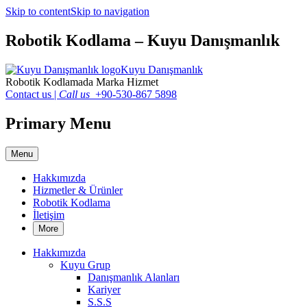
Skip to content
Skip to navigation
Robotik Kodlama – Kuyu Danışmanlık
Kuyu Danışmanlık
Robotik Kodlamada Marka Hizmet
Contact us
|
Call us
+90-530-867 5898
Primary Menu
Menu
Hakkımızda
Hizmetler & Ürünler
Robotik Kodlama
İletişim
More
Hakkımızda
Kuyu Grup
Danışmanlık Alanları
Kariyer
S.S.S