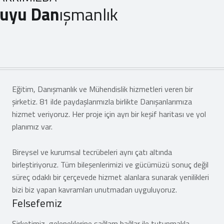
uyu Dan
ışmanlık
Eğitim, Danışmanlık ve Mühendislik hizmetleri veren bir
şirketiz. 81 ilde paydaşlarımızla birlikte Danışanlarımıza
hizmet veriyoruz. Her proje için ayrı bir keşif haritası ve yol
planımız var.
Bireysel ve kurumsal tecrübeleri aynı çatı altında
birleştiriyoruz. Tüm bileşenlerimizi ve gücümüzü sonuç değil
süreç odaklı bir çerçevede hizmet alanlara sunarak yenilikleri
bizi biz yapan kavramları unutmadan uyguluyoruz.
Felsefemiz
Şirketimiz, geleneklerine sağlam bağlar ile tutunmakla