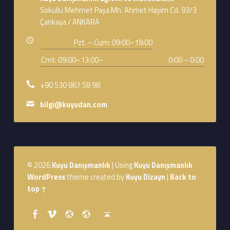
Sokullu Mehmet Paşa Mh. Ahmet Haşim Cd. 93/3
Çankaya / ANKARA
Business hours:
Pzt. – Cum: 09:00–19:00
Cmt: 09:00–13:00–
0:00 – 0:00
Phone number:
+90 530 867 58 98
Email address:
bilgi@kuyudan.com
Footer sidebar
© 2026
Kuyu Danışmanlık
|
Using
Kuyu Danışmanlık
WordPress
theme created by
Kuyu Dizayn
|
Back to
top ↑
Social Menu
Youtube
Sepet
WebMan Design
WebMan on Facebook
Back to top ↑