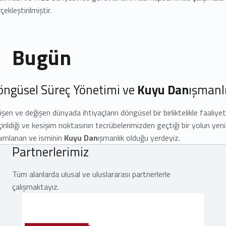
çekleştirilmiştir.
Bugün
öngüsel Süreç Yönetimi ve
Kuyu Dan
ışmanl
işen ve değişen dünyada ihtiyaçların döngüsel bir birliktelikle faaliye
irildiği ve kesişim noktasının tecrübelerimizden geçtiği bir yolun yeni
nımlanan ve isminin
Kuyu Dan
ışmanlık olduğu yerdeyiz.
Partnerlerimiz
Tüm alanlarda ulusal ve uluslararası partnerlerle
çalışmaktayız.