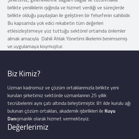
birlikte yeniliklerin ışığında ve hizmet verdiği ve süreçlerde
birlikte olduğu paydaşları ile geliştiren bir felsefenin sahibidir.
Bu kapsamda yok edici rekabetin tüm değerleri
etkisizleştirmeye yüz tuttuğu sektörel ortamda önlemler
almak amacıyla Dahili Ahlak Yönetimi ilkelerini benimsemiş
ve uygulamaya koymuştur.
Biz Kimiz?
Uzman kadromuz ve çözüm ortaklarımızla birlikte yeni
kurulan şirketimiz sektörde uzmanlarının 25 yıllık
tecrübelerini aynı çatı altında birleştirmiştir. 81 ilde kurulu ağı
bulunan çözüm ortakları, akademik işbirlikleri ile
Kuyu
Dan
ışmanlık olarak hizmet vermekteyiz.
Değerlerimiz