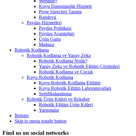
Webinar+
Kuyu Danışmanlık Hizmeti
Proje Süreçleri Tanımı
Randevu
Paydaş Hizmetleri
Paydaş Politikası
Paydaş Avantajları
Ürün Gamı
Mağaza
Robotik Kodlama
Robotik Kodlama ve Yapay Zeka
Robotik Kodlama Nedir?
Yapay Zeka ve Robotik Eğitim Çözümleri
Robotik Kodlama ve Çocuk
Kuyu Robotik Kodlama
Kuyu Robotik Kodlama Eğitimi
Kuyu Robotik Eğitim Laboratuvarları
Sertifikalandırma
Robotik Ürün Kitleri ve Rekabet
Robotik Eğitim Ürün Kitleri
Yarışmalar
İletişim
Skip to menu toggle button
Header
Find us on social networks