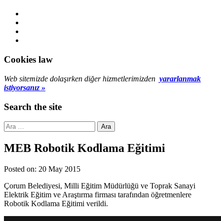
info
WebMan
sidebar
on
Youtube
Facebook
WebMan
Design
Sepet
Cookies law
Web sitemizde dolaşırken diğer hizmetlerimizden
yararlanmak
istiyorsanız »
Search the site
Arama:
MEB Robotik Kodlama Eğitimi
Posted on:
20
May
2015
Çorum Belediyesi, Milli Eğitim Müdürlüğü ve Toprak Sanayi
Elektrik Eğitim ve Araştırma firması tarafından öğretmenlere
Robotik Kodlama Eğitimi verildi.