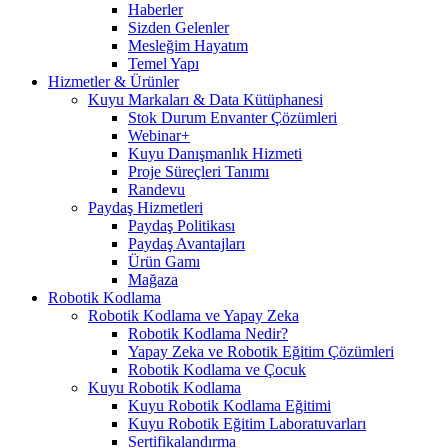
Haberler
Sizden Gelenler
Mesleğim Hayatım
Temel Yapı
Hizmetler & Ürünler
Kuyu Markaları & Data Kütüphanesi
Stok Durum Envanter Çözümleri
Webinar+
Kuyu Danışmanlık Hizmeti
Proje Süreçleri Tanımı
Randevu
Paydaş Hizmetleri
Paydaş Politikası
Paydaş Avantajları
Ürün Gamı
Mağaza
Robotik Kodlama
Robotik Kodlama ve Yapay Zeka
Robotik Kodlama Nedir?
Yapay Zeka ve Robotik Eğitim Çözümleri
Robotik Kodlama ve Çocuk
Kuyu Robotik Kodlama
Kuyu Robotik Kodlama Eğitimi
Kuyu Robotik Eğitim Laboratuvarları
Sertifikalandırma