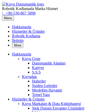
Skip
Skip
MEB
Kuyu
to
to
Danışmanlık
Robotik Kodlamada Marka Hizmet
Robotik
content
navigation
Contact
Call
|
+90-530-867 5898
Kodlama
us
Primary
us
Menu
Eğitimi
Menu
Hakkımızda
–
Hizmetler & Ürünler
Robotik Kodlama
Kuyu
İletişim
Danışmanlık
More
Hakkımızda
Kuyu Grup
Danışmanlık Alanları
Kariyer
S.S.S
Kuyudan
Haberler
Sizden Gelenler
Mesleğim Hayatım
Temel Yapı
Hizmetler & Ürünler
Kuyu Markaları & Data Kütüphanesi
Stok Durum Envanter Çözümleri