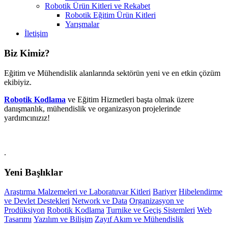
Robotik Ürün Kitleri ve Rekabet
Robotik Eğitim Ürün Kitleri
Yarışmalar
İletişim
Footer
Biz Kimiz?
info
Eğitim ve Mühendislik alanlarında sektörün yeni ve en etkin çözüm
sidebar
ekibiyiz.
Robotik Kodlama
ve Eğitim Hizmetleri başta olmak üzere
danışmanlık, mühendislik ve organizasyon projelerinde
yardımcınızız!
.
Yeni Başlıklar
Araştırma Malzemeleri ve Laboratuvar Kitleri
Bariyer
Hibelendirme
ve Devlet Destekleri
Network ve Data
Organizasyon ve
Prodüksiyon
Robotik Kodlama
Turnike ve Geçiş Sistemleri
Web
Tasarımı
Yazılım ve Bilişim
Zayıf Akım ve Mühendislik