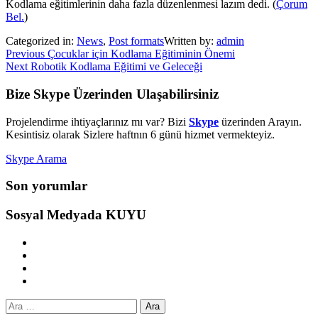
Kodlama eğitimlerinin daha fazla düzenlenmesi lazım dedi. (
Çorum
Bel.
)
Categorized in:
News
,
Post formats
Written by:
admin
Yazı
Previous
Çocuklar için Kodlama Eğitiminin Önemi
Next
Robotik Kodlama Eğitimi ve Geleceği
gezinmesi
Skip
back
Sidebar
Bize Skype Üzerinden Ulaşabilirsiniz
to
navigation
Projelendirme ihtiyaçlarınız mı var? Bizi
Skype
üzerinden Arayın.
Kesintisiz olarak Sizlere haftnın 6 günü hizmet vermekteyiz.
Skype Arama
Son yorumlar
Sosyal Medyada KUYU
WebMan
on
Youtube
Facebook
WebMan
Design
Sepet
Arama: