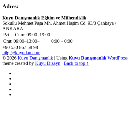
Adres:
Address:
Kuyu Danışmanlık Eğitim ve Mühendislik
Sokullu Mehmet Paşa Mh. Ahmet Haşim Cd. 93/3 Çankaya /
ANKARA
Business
Pzt. – Cum: 09:00–19:00
hours:
Cmt: 09:00–13:00–
0:00 – 0:00
Phone
+90 530 867 58 98
number:
Email
bilgi@kuyudan.com
address:
Footer
© 2026
Kuyu Danışmanlık
|
Using
Kuyu Danışmanlık
WordPress
theme created by
Kuyu Dizayn
|
Back to top ↑
sidebar
Social
WebMan
on
Youtube
Menu
Facebook
WebMan
Design
Sepet
Back
to
top
↑