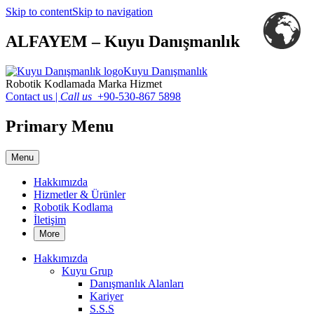
Skip to content
Skip to navigation
ALFAYEM – Kuyu Danışmanlık
Kuyu Danışmanlık
Robotik Kodlamada Marka Hizmet
Contact us
|
Call us
+90-530-867 5898
Primary Menu
Menu
Hakkımızda
Hizmetler & Ürünler
Robotik Kodlama
İletişim
More
Hakkımızda
Kuyu Grup
Danışmanlık Alanları
Kariyer
S.S.S