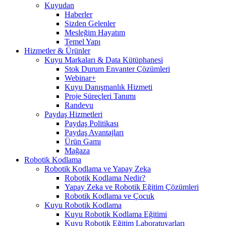
Kuyudan
Haberler
Sizden Gelenler
Mesleğim Hayatım
Temel Yapı
Hizmetler & Ürünler
Kuyu Markaları & Data Kütüphanesi
Stok Durum Envanter Çözümleri
Webinar+
Kuyu Danışmanlık Hizmeti
Proje Süreçleri Tanımı
Randevu
Paydaş Hizmetleri
Paydaş Politikası
Paydaş Avantajları
Ürün Gamı
Mağaza
Robotik Kodlama
Robotik Kodlama ve Yapay Zeka
Robotik Kodlama Nedir?
Yapay Zeka ve Robotik Eğitim Çözümleri
Robotik Kodlama ve Çocuk
Kuyu Robotik Kodlama
Kuyu Robotik Kodlama Eğitimi
Kuyu Robotik Eğitim Laboratuvarları