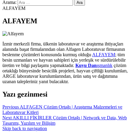
Arama:
ALFAYEM
ALFAYEM
İzmir merkezli firma, ülkenin laboratuvar ve araştırma ihtiyaçları
alanında başat firmalarından olan Alfagen Laboratuvar firmasının
beslenme çözümleri konusunda kurmuş olduğu
ALFAYEM
; tüm
besin uzmanları ve hayvan sahipleri için yerleşik ve sürdürülebilir
üretim ve bilgi paylaşımı yapmaktadır.
Kuyu
Dan
ışmanlık
çözüm
ortaklığı bünyesinde besicilik projeleri, hayvan çiftliği kurulumları,
ARGE laboratuvar kurulumlarından, ürün satış ve dağıtımına
uzanan talepleriniz yanıt bulacaktır.
Yazı gezinmesi
Previous
ALFAGEN
Çözüm Ortağı
|
Araştırma Malzemeleri ve
Laboratuvar Kitleri
Next
AKILLI FİKİRLER
Çözüm Ortağı
|
Network ve Data, Web
Tasarımı, Yazılım ve Bilişim
Skip back to navigation