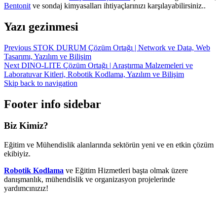
Bentonit
ve sondaj kimyasalları ihtiyaçlarınızı karşılayabilirsiniz..
Yazı gezinmesi
Previous
STOK DURUM
Çözüm Ortağı
|
Network ve Data, Web
Tasarımı, Yazılım ve Bilişim
Next
DINO-LITE
Çözüm Ortağı
|
Araştırma Malzemeleri ve
Laboratuvar Kitleri, Robotik Kodlama, Yazılım ve Bilişim
Skip back to navigation
Footer info sidebar
Biz Kimiz?
Eğitim ve Mühendislik alanlarında sektörün yeni ve en etkin çözüm
ekibiyiz.
Robotik Kodlama
ve Eğitim Hizmetleri başta olmak üzere
danışmanlık, mühendislik ve organizasyon projelerinde
yardımcınızız!