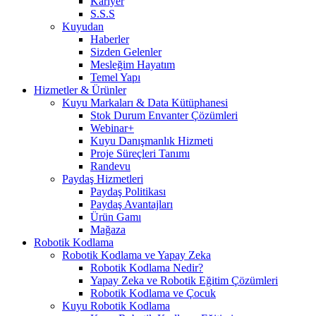
Kariyer
S.S.S
Kuyudan
Haberler
Sizden Gelenler
Mesleğim Hayatım
Temel Yapı
Hizmetler & Ürünler
Kuyu Markaları & Data Kütüphanesi
Stok Durum Envanter Çözümleri
Webinar+
Kuyu Danışmanlık Hizmeti
Proje Süreçleri Tanımı
Randevu
Paydaş Hizmetleri
Paydaş Politikası
Paydaş Avantajları
Ürün Gamı
Mağaza
Robotik Kodlama
Robotik Kodlama ve Yapay Zeka
Robotik Kodlama Nedir?
Yapay Zeka ve Robotik Eğitim Çözümleri
Robotik Kodlama ve Çocuk
Kuyu Robotik Kodlama