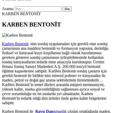
Arama:
KARBEN BENTONİT
KARBEN BENTONİT
Karben Bentonit
tüm sondaj uygulamaları için gerekli olan sondaj
çamurunun ana maddesi bentoniti ve formasyon yapısına, derinliğe,
fiziksel ve kimyasal kuyu koşullarına bağlı olarak hazırlanması
gereken gösteren sondaj çamurunun iyileştirilmesinde kullanılan
sondaj kimyasallarını tedarik etme amacıyla kurulmuştur. Üretim
firması Samaş Sanayi Madenleri A.Ş. 200.000 ton/yıl bentonit
öğütme kapasitesine sahiptir. KarBen Bentonit sondaj çamuru için
gerekli bentonit ile birlikte tüm mineral polimer ve kimyasallar ile
maden, petrol ve doğal gaz arama sektörlerinin hizmetindedir…
KarBen Bentonit’in temel ilkeleri arasında müşteri memnuniyeti,
yüksek kalite, marka güvenilirliğinin sağlanması ayrıca sosyal ve
çevre sorumluluğu en ön sıralarda yer almaktadır. Karben
Bentonit’in tedarik ettiği tüm ürünler önde gelen kalite belgelerine
sahiptir.
Karben Bentonit ile
Kuyu Dan
ışmanlık
çözüm ortaklığında maden,