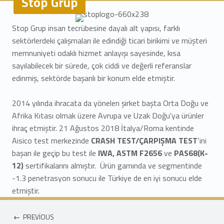
Stop Grup
S
Stop Grup insan tecrübesine dayalı alt yapısı, farklı
t
sektörlerdeki çalışmaları ile edindiği ticari birikimi ve müşteri
memnuniyeti odaklı hizmet anlayışı sayesinde, kısa
o
sayılabilecek bir sürede, çok ciddi ve değerli referanslar
p
edinmiş, sektörde başarılı bir konum elde etmiştir.
G
2014 yılında ihracata da yönelen şirket başta Orta Doğu ve
Afrika Kıtası olmak üzere Avrupa ve Uzak Doğu'ya ürünler
r
ihraç etmiştir. 21 Ağustos 2018 İtalya/Roma kentinde
u
Aisico test merkezinde
CRASH TEST/ÇARPIŞMA TEST
‘ini
başarı ile geçip bu test ile
IWA, ASTM F2656
ve
PAS68(K-
p
12)
sertifikalarını almıştır. Ürün gamında ve segmentinde
-1.3 penetrasyon sonucu ile Türkiye de en iyi sonucu elde
etmiştir.
Yazı gezinmesi
PREVIOUS