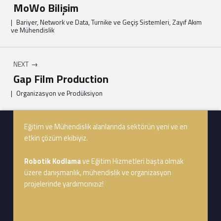
MoWo Bilişim
|
Bariyer, Network ve Data, Turnike ve Geçiş Sistemleri, Zayıf Akım
ve Mühendislik
NEXT
Gap Film Production
|
Organizasyon ve Prodüksiyon
Footer info sidebar
Skip back to navigation
Eğitim ve Mühendislik alanlarında sektörün yeni ve en
etkin çözüm ekibiyiz.
Robotik Kodlama
ve Eğitim Hizmetleri başta olmak
üzere danışmanlık, mühendislik ve organizasyon
projelerinde yardımcınızız!