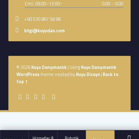
Cmt: 09:00–13:00–
0:00 – 0:00
Phone number:
+90 530 867 58 98
Email address:
bilgi@kuyudan.com
Footer sidebar
© 2026
Kuyu Danışmanlık
|
Using
Kuyu Danışmanlık
WordPress
theme created by
Kuyu Dizayn
|
Back to
top ↑
Social Menu
Youtube
Sepet
WebMan Design
WebMan on Facebook
Back to top ↑
Hizmetler &
Robotik