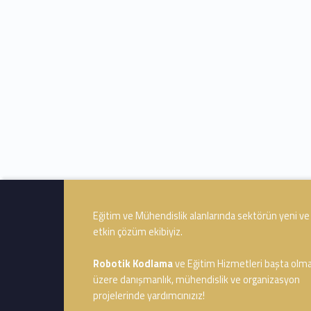
Footer info sidebar
Eğitim ve Mühendislik alanlarında sektörün yeni ve
etkin çözüm ekibiyiz.
Robotik Kodlama
ve Eğitim Hizmetleri başta olm
üzere danışmanlık, mühendislik ve organizasyon
projelerinde yardımcınızız!