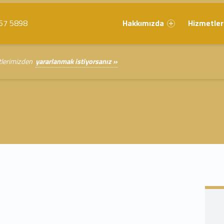
Primary Menu
67 5898
Hakkımızda
Hizmetler
etlerimizden
yararlanmak istiyorsanız »