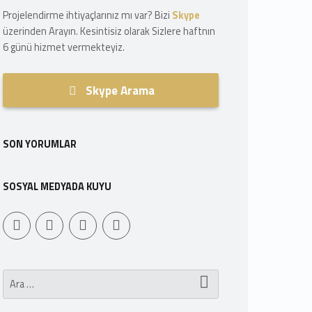
Projelendirme ihtiyaçlarınız mı var? Bizi
Skype
üzerinden Arayın. Kesintisiz olarak Sizlere haftnın
6 günü hizmet vermekteyiz.
Skype Arama
SON YORUMLAR
SOSYAL MEDYADA KUYU
Youtube
Sepet
WebMan Design
WebMan on Facebook
Arama: