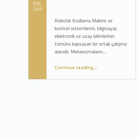
EYL
i
2015
Robotik Kodlama Makine ve
Written by:
admin
k
kontrol sistemlerini, bilgisayar,
elektronik ve uzay bilimlerinin
e
tümünü kapsayan bir ortak çalışma
alanıdır. Mekanizmaların…
t
“Mesleğim Hayatım”
Continue reading
…
:
H
T
M
L