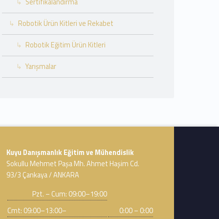
Sertifikalandırma
Robotik Ürün Kitleri ve Rekabet
Robotik Eğitim Ürün Kitleri
Yarışmalar
Address:
Kuyu Danışmanlık Eğitim ve Mühendislik
Sokullu Mehmet Paşa Mh. Ahmet Haşim Cd.
93/3 Çankaya / ANKARA
Business hours:
Pzt. – Cum: 09:00–19:00
Cmt: 09:00–13:00–
0:00 – 0:00