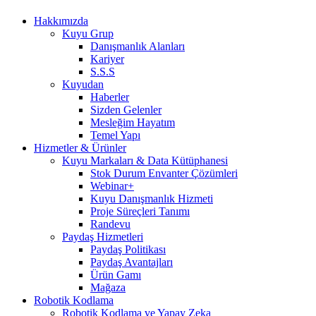
Hakkımızda
Kuyu Grup
Danışmanlık Alanları
Kariyer
S.S.S
Kuyudan
Haberler
Sizden Gelenler
Mesleğim Hayatım
Temel Yapı
Hizmetler & Ürünler
Kuyu Markaları & Data Kütüphanesi
Stok Durum Envanter Çözümleri
Webinar+
Kuyu Danışmanlık Hizmeti
Proje Süreçleri Tanımı
Randevu
Paydaş Hizmetleri
Paydaş Politikası
Paydaş Avantajları
Ürün Gamı
Mağaza
Robotik Kodlama
Robotik Kodlama ve Yapay Zeka