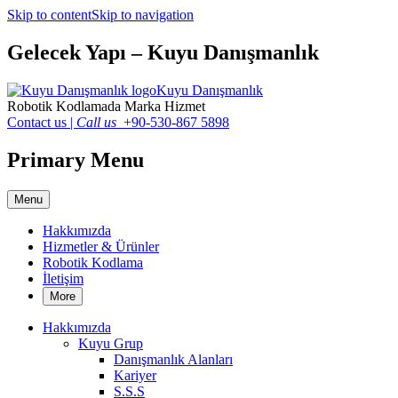
Skip to content
Skip to navigation
Gelecek Yapı – Kuyu Danışmanlık
Kuyu Danışmanlık
Robotik Kodlamada Marka Hizmet
Contact us
|
Call us
+90-530-867 5898
Primary Menu
Menu
Hakkımızda
Hizmetler & Ürünler
Robotik Kodlama
İletişim
More
Hakkımızda
Kuyu Grup
Danışmanlık Alanları
Kariyer
S.S.S