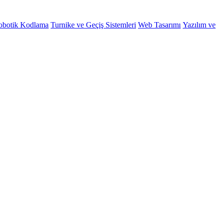
obotik Kodlama
Turnike ve Geçiş Sistemleri
Web Tasarımı
Yazılım ve