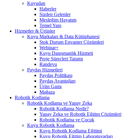
Kuyudan
Haberler
Sizden Gelenler
Mesleğim Hayatım
Temel Yapı
Hizmetler & Ürünler
Kuyu Markaları & Data Kütüphanesi
Stok Durum Envanter Çözümleri
Webinar+
Kuyu Danışmanlık Hizmeti
Proje Süreçleri Tanımı
Randevu
Paydaş Hizmetleri
Paydaş Politikası
Paydaş Avantajları
Ürün Gamı
Mağaza
Robotik Kodlama
Robotik Kodlama ve Yapay Zeka
Robotik Kodlama Nedir?
Yapay Zeka ve Robotik Eğitim Çözümleri
Robotik Kodlama ve Çocuk
Kuyu Robotik Kodlama
Kuyu Robotik Kodlama Eğitimi
Kuyu Robotik Eğitim Laboratuvarları