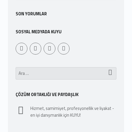
n
SON YORUMLAR
d
SOSYAL MEDYADA KUYU
Youtube
Sepet
WebMan Design
WebMan on Facebook
Arama:
ÇÖZÜM ORTAKLIĞI VE PAYDAŞLIK
Hizmet, samimiyet, profesyonellik ve liyakat -
en iyi danışmanlık için KUYU!