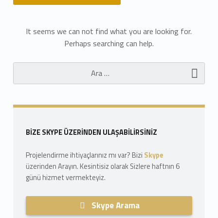
N
It seems we can not find what you are looking for.
Perhaps searching can help.
o
Arama:
t
h
i
n
Sidebar
BIZE SKYPE ÜZERINDEN ULAŞABILIRSINIZ
g
Projelendirme ihtiyaçlarınız mı var? Bizi
Skype
F
üzerinden Arayın. Kesintisiz olarak Sizlere haftnın 6
günü hizmet vermekteyiz.
o
u
Skype Arama