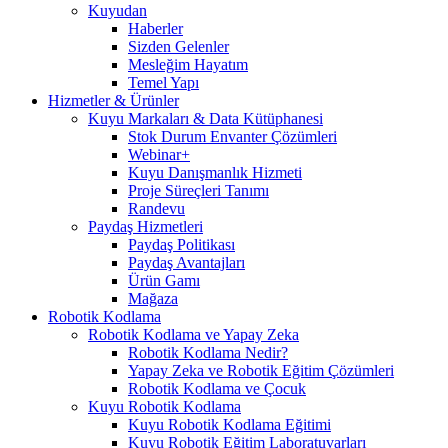
Kuyudan
Haberler
Sizden Gelenler
Mesleğim Hayatım
Temel Yapı
Hizmetler & Ürünler
Kuyu Markaları & Data Kütüphanesi
Stok Durum Envanter Çözümleri
Webinar+
Kuyu Danışmanlık Hizmeti
Proje Süreçleri Tanımı
Randevu
Paydaş Hizmetleri
Paydaş Politikası
Paydaş Avantajları
Ürün Gamı
Mağaza
Robotik Kodlama
Robotik Kodlama ve Yapay Zeka
Robotik Kodlama Nedir?
Yapay Zeka ve Robotik Eğitim Çözümleri
Robotik Kodlama ve Çocuk
Kuyu Robotik Kodlama
Kuyu Robotik Kodlama Eğitimi
Kuyu Robotik Eğitim Laboratuvarları