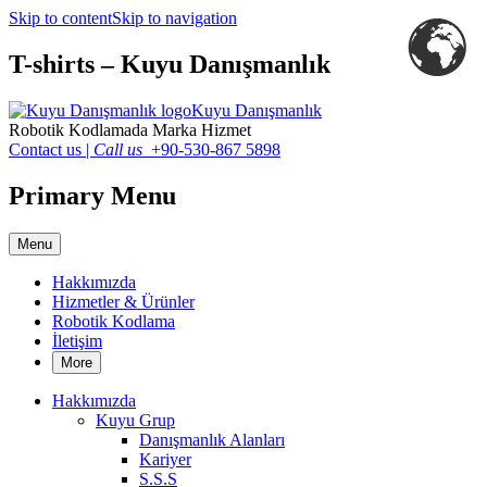
Skip to content
Skip to navigation
T-shirts – Kuyu Danışmanlık
Kuyu Danışmanlık
Robotik Kodlamada Marka Hizmet
Contact us
|
Call us
+90-530-867 5898
Primary Menu
Menu
Hakkımızda
Hizmetler & Ürünler
Robotik Kodlama
İletişim
More
Hakkımızda
Kuyu Grup
Danışmanlık Alanları
Kariyer
S.S.S