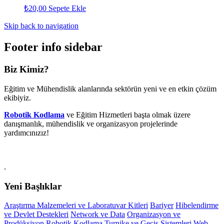
₺
20,00
Sepete Ekle
Skip back to navigation
Footer info sidebar
Biz Kimiz?
Eğitim ve Mühendislik alanlarında sektörün yeni ve en etkin çözüm
ekibiyiz.
Robotik Kodlama
ve Eğitim Hizmetleri başta olmak üzere
danışmanlık, mühendislik ve organizasyon projelerinde
yardımcınızız!
.
Yeni Başlıklar
Araştırma Malzemeleri ve Laboratuvar Kitleri
Bariyer
Hibelendirme
ve Devlet Destekleri
Network ve Data
Organizasyon ve
Prodüksiyon
Robotik Kodlama
Turnike ve Geçiş Sistemleri
Web