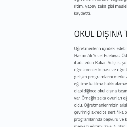
ritim, yapay zeka gibi meslek
kaydetti.
OKUL DIŞINA 
Öğretmenlerin içindeki edebiy
Hasan Ali Yücel Edebiyat Ödü
ifade eden Bakan Selçuk, şö
öğretmenler kupası ve öğretm
gelişim programlarını merkez
eğitime katılma hakkı alamay
olabildiğince okul dışına ta
var. Örneğin zeka oyunları eğ
oldu. Öğretmenlerimizin eri
çevrimiçi akredite sertifika 
programlarında başvuru ve ka
merkezi eğitimi 7’ye, 5 olan 