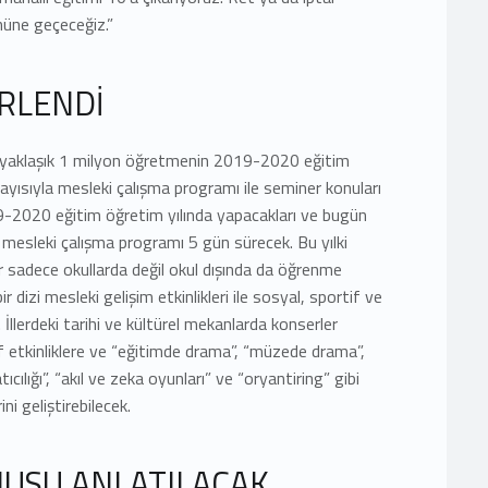
nüne geçeceğiz.”
İRLENDİ
), yaklaşık 1 milyon öğretmenin 2019-2020 eğitim
layısıyla mesleki çalışma programı ile seminer konuları
19-2020 eğitim öğretim yılında yapacakları ve bugün
mesleki çalışma programı 5 gün sürecek. Bu yılki
sadece okullarda değil okul dışında da öğrenme
ir dizi mesleki gelişim etkinlikleri ile sosyal, sportif ve
k. İllerdeki tarihi ve kültürel mekanlarda konserler
f etkinliklere ve “eğitimde drama”, “müzede drama”,
cılığı”, “akıl ve zeka oyunları” ve “oryantiring” gibi
ini geliştirebilecek.
NUSU ANLATILACAK