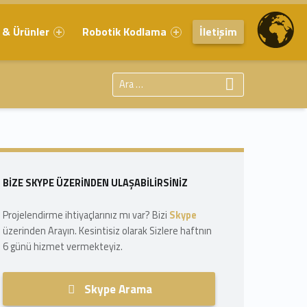
 & Ürünler
Robotik Kodlama
İletişim
Arama:
Sidebar
BIZE SKYPE ÜZERINDEN ULAŞABILIRSINIZ
Projelendirme ihtiyaçlarınız mı var? Bizi
Skype
üzerinden Arayın. Kesintisiz olarak Sizlere haftnın
6 günü hizmet vermekteyiz.
Skype Arama