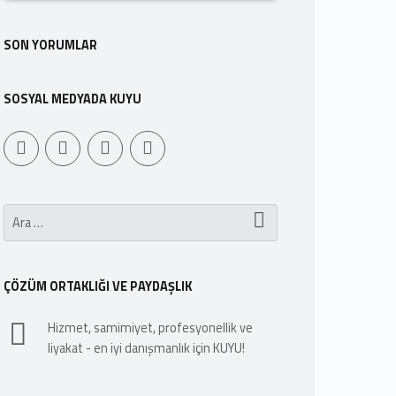
SON YORUMLAR
SOSYAL MEDYADA KUYU
Youtube
Sepet
WebMan Design
WebMan on Facebook
Arama:
ÇÖZÜM ORTAKLIĞI VE PAYDAŞLIK
Hizmet, samimiyet, profesyonellik ve
liyakat - en iyi danışmanlık için KUYU!