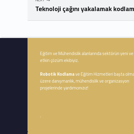
Teknoloji çağını yakalamak kodlam
Skip back to navigation
Footer info sidebar
Eğitim ve Mühendislik alanlarında sektörün yeni ve
etkin çözüm ekibiyiz.
Robotik Kodlama
ve Eğitim Hizmetleri başta olm
üzere danışmanlık, mühendislik ve organizasyon
projelerinde yardımcınızız!
.
Footer sidebar