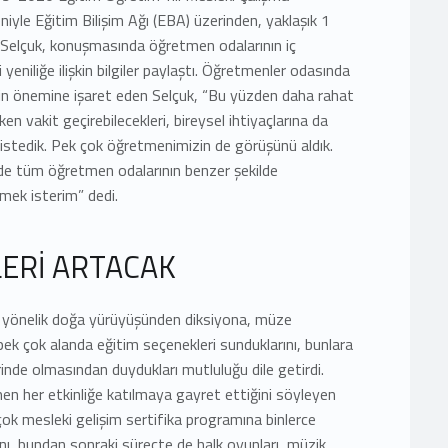
niyle Eğitim Bilişim Ağı (EBA) üzerinden, yaklaşık 1
Selçuk, konuşmasında öğretmen odalarının iç
i yeniliğe ilişkin bilgiler paylaştı. Öğretmenler odasında
için önemine işaret eden Selçuk, “Bu yüzden daha rahat
tken vakit geçirebilecekleri, bireysel ihtiyaçlarına da
 istedik. Pek çok öğretmenimizin de görüşünü aldık.
üde tüm öğretmen odalarının benzer şekilde
rmek isterim” dedi.
LERİ ARTACAK
 yönelik doğa yürüyüşünden diksiyona, müze
ek çok alanda eğitim seçenekleri sunduklarını, bunlara
rinde olmasından duydukları mutluluğu dile getirdi.
en her etkinliğe katılmaya gayret ettiğini söyleyen
ok mesleki gelişim sertifika programına binlerce
nı, bundan sonraki süreçte de halk oyunları, müzik,