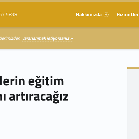
Primary Menu
67 5898
Hakkımızda
Hizmetler
etlerimizden
yararlanmak istiyorsanız »
erin eğitim
ı artıracağız