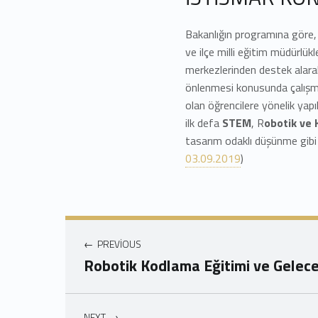
Bakanlığın programına göre,
ve ilçe milli eğitim müdürlükl
merkezlerinden destek alarak
önlenmesi konusunda çalışmal
olan öğrencilere yönelik yap
ilk defa
STEM
, R
obotik ve
tasarım odaklı düşünme gibi 
03.09.2019
)
Yazı gezinmesi
PREVIOUS
Robotik Kodlama Eğitimi ve Gelece
NEXT