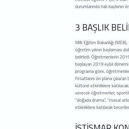
durumlarında hak kaybının ö
3 BAŞLIK BEL
Milli Eğitim Bakanlığı (MEB
öğretim yılının başlaması do
belirledi. Öğretmenlerin 20
başlayan 2019 eylül dönemi 
programa göre, öğretmenler 
fırsatlarını ön plana çıkaran b
kültürel etkinliklere katılaca
verecek öğretmenler, sporti
“doğada drama”, “masal anlatı
etkinliklere katılarak beceriler
İSTİSMAR KO