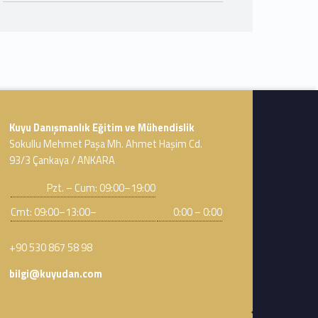
Address:
Kuyu Danışmanlık Eğitim ve Mühendislik
Sokullu Mehmet Paşa Mh. Ahmet Haşim Cd.
93/3 Çankaya / ANKARA
Business hours:
Pzt. – Cum: 09:00–19:00
Cmt: 09:00–13:00–
0:00 – 0:00
Phone number:
+90 530 867 58 98
Email address:
bilgi@kuyudan.com