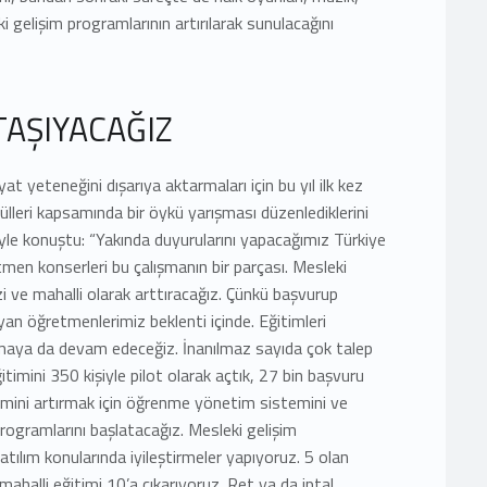
i gelişim programlarının artırılarak sunulacağını
TAŞIYACAĞIZ
at yeteneğini dışarıya aktarmaları için bu yıl ilk kez
lleri kapsamında bir öykü yarışması düzenlediklerini
yle konuştu: “Yakında duyurularını yapacağımız Türkiye
en konserleri bu çalışmanın bir parçası. Mesleki
i ve mahalli olarak arttıracağız. Çünkü başvurup
an öğretmenlerimiz beklenti içinde. Eğitimleri
şımaya da devam edeceğiz. İnanılmaz sayıda çok talep
itimini 350 kişiyle pilot olarak açtık, 27 bin başvuru
şimini artırmak için öğrenme yönetim sistemini ve
programlarını başlatacağız. Mesleki gelişim
tılım konularında iyileştirmeler yapıyoruz. 5 olan
mahalli eğitimi 10’a çıkarıyoruz. Ret ya da iptal