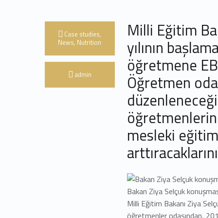
Milli Eğitim Ba
Categorized in:
Case studies
,
yılının başlam
News
,
Nutrition
öğretmene EBA
Written by:
admin
Öğretmen odal
düzenleneceği
öğretmenlerin 
mesleki eğitim
arttıracakların
Bakan Ziya Selçuk konuşması
Milli Eğitim Bakanı Ziya Sel
öğretmenler odasından, 201