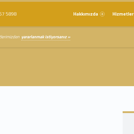
Primary Menu
67 5898
Hakkımızda
Hizmetler
etlerimizden
yararlanmak istiyorsanız »