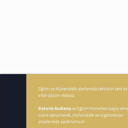
Footer info sidebar
Eğitim ve Mühendislik alanlarında sektörün yeni ve
etkin çözüm ekibiyiz.
Robotik Kodlama
ve Eğitim Hizmetleri başta olm
üzere danışmanlık, mühendislik ve organizasyon
projelerinde yardımcınızız!