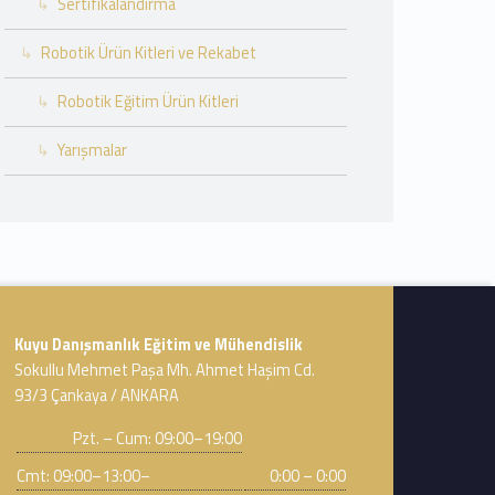
Sertifikalandırma
Robotik Ürün Kitleri ve Rekabet
Robotik Eğitim Ürün Kitleri
Yarışmalar
Address:
Kuyu Danışmanlık Eğitim ve Mühendislik
Sokullu Mehmet Paşa Mh. Ahmet Haşim Cd.
93/3 Çankaya / ANKARA
Business hours:
Pzt. – Cum: 09:00–19:00
Cmt: 09:00–13:00–
0:00 – 0:00