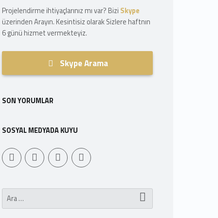
Projelendirme ihtiyaçlarınız mı var? Bizi
Skype
üzerinden Arayın. Kesintisiz olarak Sizlere haftnın
6 günü hizmet vermekteyiz.
Skype Arama
SON YORUMLAR
SOSYAL MEDYADA KUYU
Youtube
Sepet
WebMan Design
WebMan on Facebook
Arama: