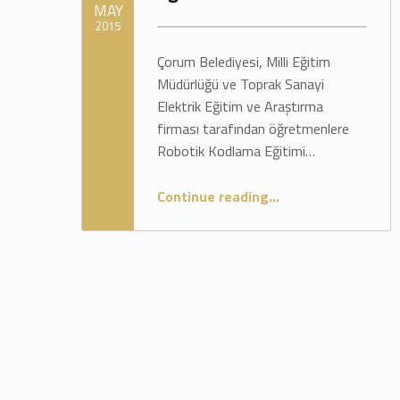
MAY
d
2015
Çorum Belediyesi, Milli Eğitim
Written by:
admin
e
Müdürlüğü ve Toprak Sanayi
Elektrik Eğitim ve Araştırma
o
firması tarafından öğretmenlere
Robotik Kodlama Eğitimi…
l
“MEB Robotik Kodlama Eğitimi”
Continue reading
…
a
r