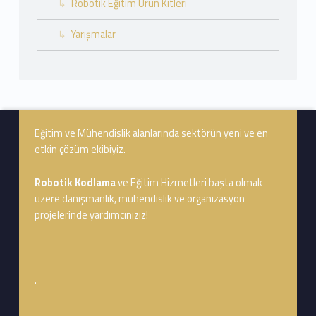
Robotik Eğitim Ürün Kitleri
Yarışmalar
Footer info sidebar
Eğitim ve Mühendislik alanlarında sektörün yeni ve en
etkin çözüm ekibiyiz.
Robotik Kodlama
ve Eğitim Hizmetleri başta olmak
üzere danışmanlık, mühendislik ve organizasyon
projelerinde yardımcınızız!
.