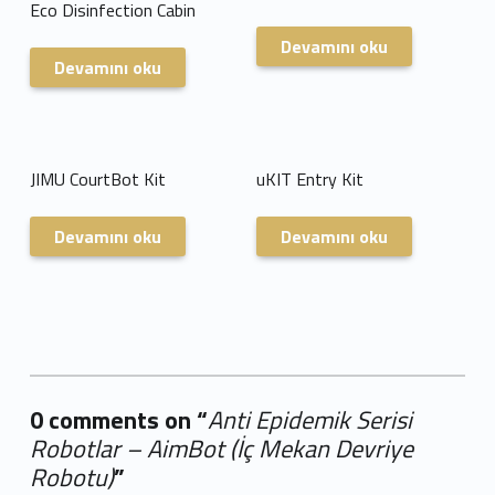
Eco Disinfection Cabin
Devamını oku
Devamını oku
JIMU CourtBot Kit
uKIT Entry Kit
Devamını oku
Devamını oku
0 comments on “
Anti Epidemik Serisi
Robotlar – AimBot (İç Mekan Devriye
Robotu)
”