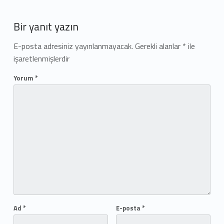
Add yours →
Bir yanıt yazın
E-posta adresiniz yayınlanmayacak.
Gerekli alanlar
*
ile
işaretlenmişlerdir
Yorum
*
Ad
*
E-posta
*