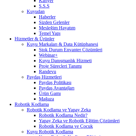
Kariyer
S.S.S
Kuyudan
Haberler
Sizden Gelenler
Mesleğim Hayatım
Temel Yapı
Hizmetler & Ürünler
Kuyu Markaları & Data Kütüphanesi
Stok Durum Envanter Çözümleri
Webinar+
Kuyu Danışmanlık Hizmeti
Proje Süreçleri Tanımı
Randevu
Paydaş Hizmetleri
Paydaş Politikası
Paydaş Avantajları
Ürün Gamı
Mağaza
Robotik Kodlama
Robotik Kodlama ve Yapay Zeka
Robotik Kodlama Nedir?
Yapay Zeka ve Robotik Eğitim Çözümleri
Robotik Kodlama ve Çocuk
Kuyu Robotik Kodlama