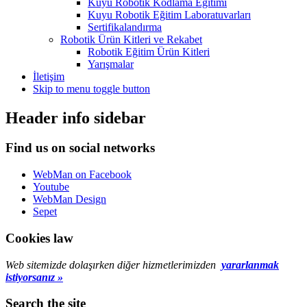
Kuyu Robotik Kodlama Eğitimi
Kuyu Robotik Eğitim Laboratuvarları
Sertifikalandırma
Robotik Ürün Kitleri ve Rekabet
Robotik Eğitim Ürün Kitleri
Yarışmalar
İletişim
Skip to menu toggle button
Header info sidebar
Find us on social networks
WebMan on Facebook
Youtube
WebMan Design
Sepet
Cookies law
Web sitemizde dolaşırken diğer hizmetlerimizden
yararlanmak
istiyorsanız »
Search the site