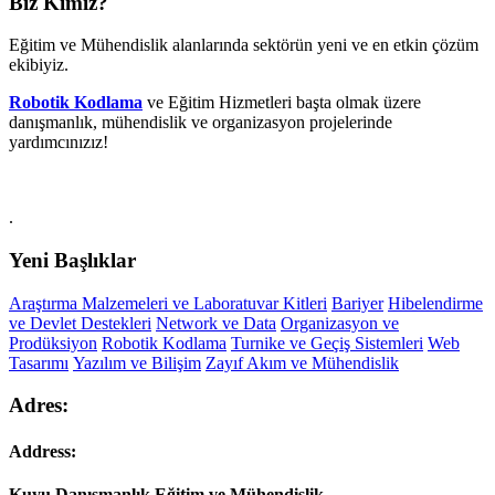
Biz Kimiz?
Eğitim ve Mühendislik alanlarında sektörün yeni ve en etkin çözüm
ekibiyiz.
Robotik Kodlama
ve Eğitim Hizmetleri başta olmak üzere
danışmanlık, mühendislik ve organizasyon projelerinde
yardımcınızız!
.
Yeni Başlıklar
Araştırma Malzemeleri ve Laboratuvar Kitleri
Bariyer
Hibelendirme
ve Devlet Destekleri
Network ve Data
Organizasyon ve
Prodüksiyon
Robotik Kodlama
Turnike ve Geçiş Sistemleri
Web
Tasarımı
Yazılım ve Bilişim
Zayıf Akım ve Mühendislik
Adres:
Address:
Kuyu Danışmanlık Eğitim ve Mühendislik