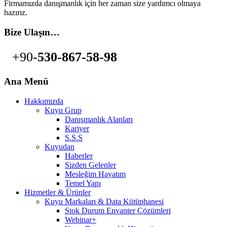
Firmamızda danışmanlık için her zaman size yardımcı olmaya
hazırız.
Bize Ulaşın…
+90-
530-867-58-98
Ana Menü
Hakkımızda
Kuyu Grup
Danışmanlık Alanları
Kariyer
S.S.S
Kuyudan
Haberler
Sizden Gelenler
Mesleğim Hayatım
Temel Yapı
Hizmetler & Ürünler
Kuyu Markaları & Data Kütüphanesi
Stok Durum Envanter Çözümleri
Webinar+