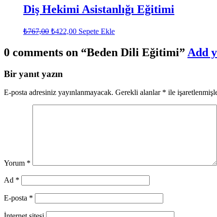
Diş Hekimi Asistanlığı Eğitimi
₺
767,00
₺
422,00
Sepete Ekle
0 comments on “
Beden Dili Eğitimi
”
Add 
Bir yanıt yazın
E-posta adresiniz yayınlanmayacak.
Gerekli alanlar
*
ile işaretlenmişl
Yorum
*
Ad
*
E-posta
*
İnternet sitesi