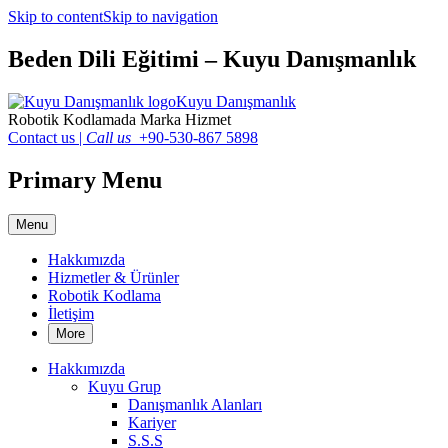
Skip to content
Skip to navigation
Beden Dili Eğitimi – Kuyu Danışmanlık
Kuyu Danışmanlık
Robotik Kodlamada Marka Hizmet
Contact us
|
Call us
+90-530-867 5898
Primary Menu
Menu
Hakkımızda
Hizmetler & Ürünler
Robotik Kodlama
İletişim
More
Hakkımızda
Kuyu Grup
Danışmanlık Alanları
Kariyer
S.S.S