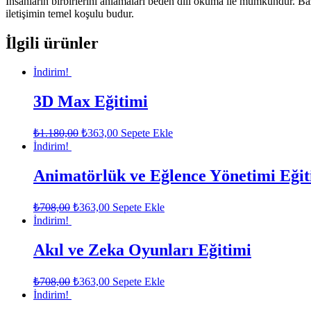
İnsanların birbirlerini anlamaları beden dili okuma ile mümkündür. Baze
iletişimin temel koşulu budur.
İlgili ürünler
İndirim!
3D Max Eğitimi
₺
1.180,00
₺
363,00
Sepete Ekle
İndirim!
Animatörlük ve Eğlence Yönetimi Eğit
₺
708,00
₺
363,00
Sepete Ekle
İndirim!
Akıl ve Zeka Oyunları Eğitimi
₺
708,00
₺
363,00
Sepete Ekle
İndirim!