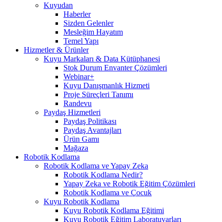
Kuyudan
Haberler
Sizden Gelenler
Mesleğim Hayatım
Temel Yapı
Hizmetler & Ürünler
Kuyu Markaları & Data Kütüphanesi
Stok Durum Envanter Çözümleri
Webinar+
Kuyu Danışmanlık Hizmeti
Proje Süreçleri Tanımı
Randevu
Paydaş Hizmetleri
Paydaş Politikası
Paydaş Avantajları
Ürün Gamı
Mağaza
Robotik Kodlama
Robotik Kodlama ve Yapay Zeka
Robotik Kodlama Nedir?
Yapay Zeka ve Robotik Eğitim Çözümleri
Robotik Kodlama ve Çocuk
Kuyu Robotik Kodlama
Kuyu Robotik Kodlama Eğitimi
Kuyu Robotik Eğitim Laboratuvarları