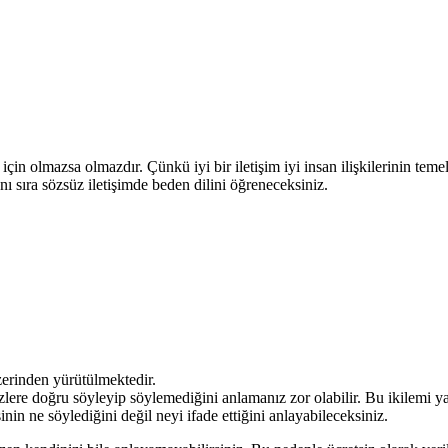
çin olmazsa olmazdır. Çünkü iyi bir iletişim iyi insan ilişkilerinin temel
yanı sıra sözsüz iletişimde beden dilini öğreneceksiniz.
 üzerinden yürütülmektedir.
sizlere doğru söyleyip söylemediğini anlamanız zor olabilir. Bu ikilemi 
n ne söylediğini değil neyi ifade ettiğini anlayabileceksiniz.