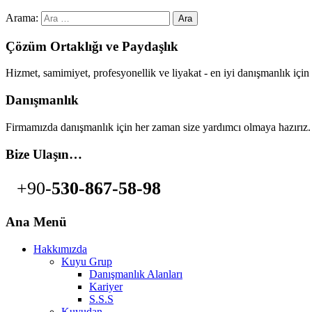
Arama:
Çözüm Ortaklığı ve Paydaşlık
Hizmet, samimiyet, profesyonellik ve liyakat - en iyi danışmanlık i
Danışmanlık
Firmamızda danışmanlık için her zaman size yardımcı olmaya hazırız.
Bize Ulaşın…
+90-
530-867-58-98
Ana Menü
Hakkımızda
Kuyu Grup
Danışmanlık Alanları
Kariyer
S.S.S
Kuyudan