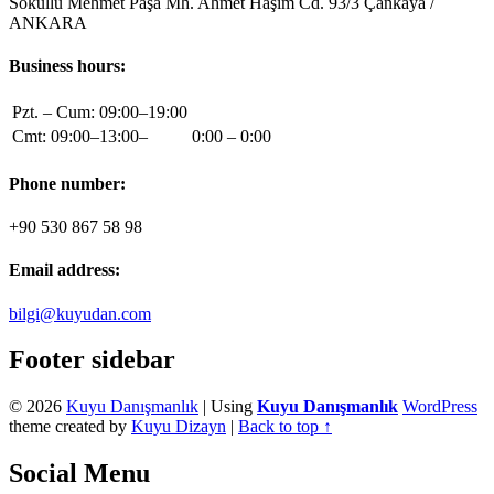
Sokullu Mehmet Paşa Mh. Ahmet Haşim Cd. 93/3 Çankaya /
ANKARA
Business hours:
Pzt. – Cum: 09:00–19:00
Cmt: 09:00–13:00–
0:00 – 0:00
Phone number:
+90 530 867 58 98
Email address:
bilgi@kuyudan.com
Footer sidebar
© 2026
Kuyu Danışmanlık
|
Using
Kuyu Danışmanlık
WordPress
theme created by
Kuyu Dizayn
|
Back to top ↑
Social Menu