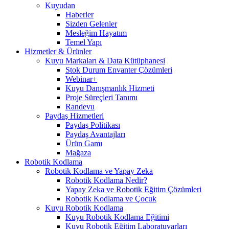
Kuyudan
Haberler
Sizden Gelenler
Mesleğim Hayatım
Temel Yapı
Hizmetler & Ürünler
Kuyu Markaları & Data Kütüphanesi
Stok Durum Envanter Çözümleri
Webinar+
Kuyu Danışmanlık Hizmeti
Proje Süreçleri Tanımı
Randevu
Paydaş Hizmetleri
Paydaş Politikası
Paydaş Avantajları
Ürün Gamı
Mağaza
Robotik Kodlama
Robotik Kodlama ve Yapay Zeka
Robotik Kodlama Nedir?
Yapay Zeka ve Robotik Eğitim Çözümleri
Robotik Kodlama ve Çocuk
Kuyu Robotik Kodlama
Kuyu Robotik Kodlama Eğitimi
Kuyu Robotik Eğitim Laboratuvarları