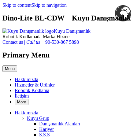
Skip to content
Skip to navigation
Dino-Lite BL-CDW – Kuyu Danışmanlık
Kuyu Danışmanlık
Robotik Kodlamada Marka Hizmet
Contact us
|
Call us
+90-530-867 5898
Primary Menu
Menu
Hakkımızda
Hizmetler & Ürünler
Robotik Kodlama
İletişim
More
Hakkımızda
Kuyu Grup
Danışmanlık Alanları
Kariyer
S.S.S