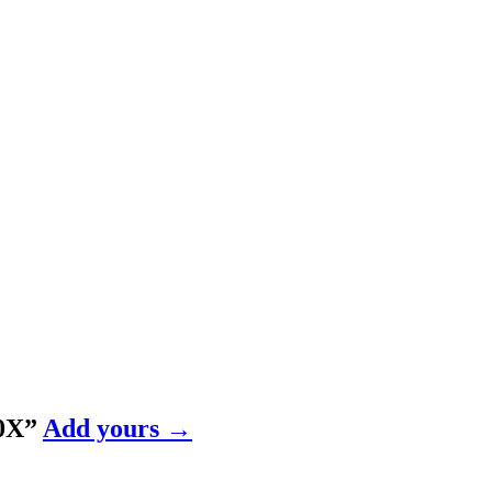
0X
”
Add yours →