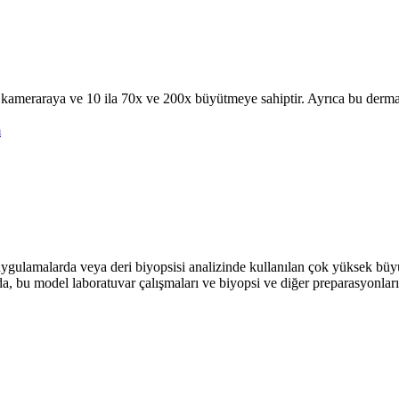
araya ve 10 ila 70x ve 200x büyütmeye sahiptir. Ayrıca bu dermascop
m
ygulamalarda veya deri biyopsisi analizinde kullanılan çok yüksek bü
, bu model laboratuvar çalışmaları ve biyopsi ve diğer preparasyonların 