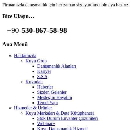
Firmamızda danışmanlık için her zaman size yardımcı olmaya hazırız.
Bize Ulaşın…
+90-
530-867-58-98
Ana Menü
Hakkımızda
Kuyu Grup
Danışmanlık Alanları
Kariyer
S.S.S
Kuyudan
Haberler
Sizden Gelenler
Mesleğim Hayatım
Temel Yapı
Hizmetler & Ürünler
Kuyu Markaları & Data Kütüphanesi
Stok Durum Envanter Çözümleri
Webinar+
Kuyu Danışmanlık Hizmeti