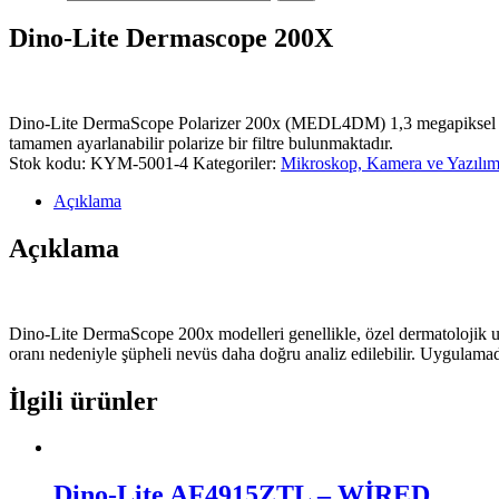
Dino-Lite Dermascope 200X
Dino-Lite DermaScope Polarizer 200x (MEDL4DM) 1,3 megapiksel kamer
tamamen ayarlanabilir polarize bir filtre bulunmaktadır.
Stok kodu:
KYM-5001-4
Kategoriler:
Mikroskop, Kamera ve Yazılı
Açıklama
Açıklama
Dino-Lite DermaScope 200x modelleri genellikle, özel dermatolojik u
oranı nedeniyle şüpheli nevüs daha doğru analiz edilebilir. Uygulamada
İlgili ürünler
Dino-Lite AF4915ZTL – WİRED