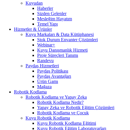
Kuyudan
Haberler
Sizden Gelenler
Mesleğim Hayatım
Temel Yapı
Hizmetler & Ürünler
Kuyu Markaları & Data Kütüphanesi
Stok Durum Envanter Çözümleri
Webinar+
Kuyu Danışmanlık Hizmeti
Proje Süreçleri Tanımı
Randevu
Paydaş Hizmetleri
Paydaş Politikası
Paydaş Avantajları
Ürün Gamı
Mağaza
Robotik Kodlama
Robotik Kodlama ve Yapay Zeka
Robotik Kodlama Nedir?
Yapay Zeka ve Robotik Eğitim Çözümleri
Robotik Kodlama ve Çocuk
Kuyu Robotik Kodlama
Kuyu Robotik Kodlama Eğitimi
Kuyu Robotik Eğitim Laboratuvarları