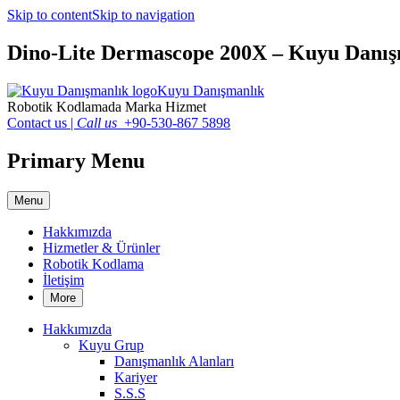
Skip to content
Skip to navigation
Dino-Lite Dermascope 200X – Kuyu Danış
Kuyu Danışmanlık
Robotik Kodlamada Marka Hizmet
Contact us
|
Call us
+90-530-867 5898
Primary Menu
Menu
Hakkımızda
Hizmetler & Ürünler
Robotik Kodlama
İletişim
More
Hakkımızda
Kuyu Grup
Danışmanlık Alanları
Kariyer
S.S.S