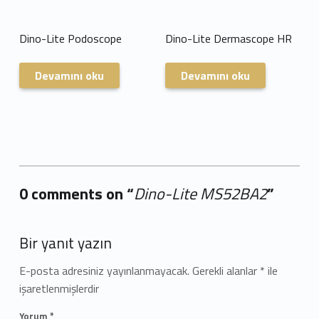
Dino-Lite Podoscope
Dino-Lite Dermascope HR
Devamını oku
Devamını oku
0 comments on “
Dino-Lite MS52BA2
”
Add yours →
Bir yanıt yazın
E-posta adresiniz yayınlanmayacak.
Gerekli alanlar
*
ile
işaretlenmişlerdir
Yorum
*