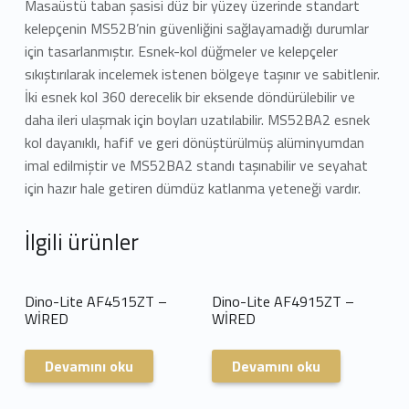
Masaüstü taban şasisi düz bir yüzey üzerinde standart
kelepçenin MS52B’nin güvenliğini sağlayamadığı durumlar
için tasarlanmıştır. Esnek-kol düğmeler ve kelepçeler
sıkıştırılarak incelemek istenen bölgeye taşınır ve sabitlenir.
İki esnek kol 360 derecelik bir eksende döndürülebilir ve
daha ileri ulaşmak için boyları uzatılabilir. MS52BA2 esnek
kol dayanıklı, hafif ve geri dönüştürülmüş alüminyumdan
imal edilmiştir ve MS52BA2 standı taşınabilir ve seyahat
için hazır hale getiren dümdüz katlanma yeteneği vardır.
İlgili ürünler
Dino-Lite AF4515ZT –
Dino-Lite AF4915ZT –
WİRED
WİRED
Devamını oku
Devamını oku