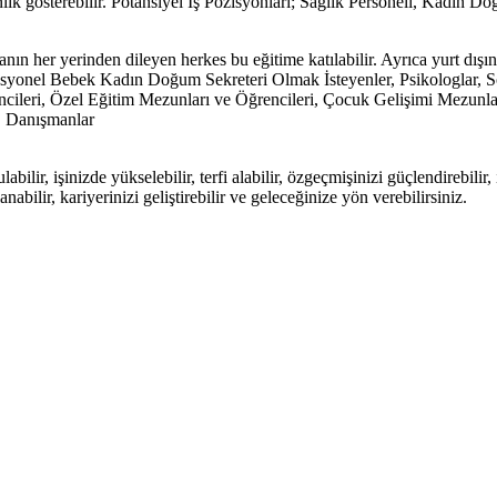
nlik gösterebilir. Potansiyel İş Pozisyonları; Sağlık Personeli, Kadı
ın her yerinden dileyen herkes bu eğitime katılabilir. Ayrıca yurt dışı
fesyonel Bebek Kadın Doğum Sekreteri Olmak İsteyenler, Psikologlar, 
ileri, Özel Eğitim Mezunları ve Öğrencileri, Çocuk Gelişimi Mezunlar
r, Danışmanlar
ulabilir, işinizde yükselebilir, terfi alabilir, özgeçmişinizi güçlendirebili
lanabilir, kariyerinizi geliştirebilir ve geleceğinize yön verebilirsiniz.