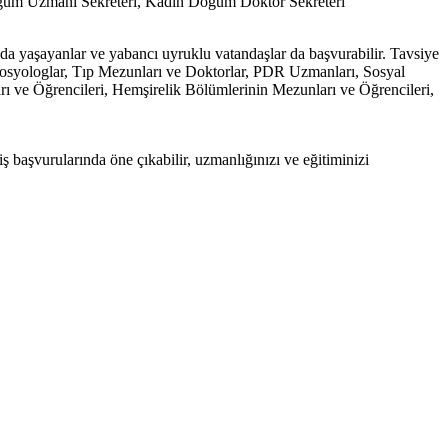
n Doğum Uzmanı Sekreteri, Kadın Doğum Doktor Sekreteri
nda yaşayanlar ve yabancı uyruklu vatandaşlar da başvurabilir. Tavsiye
Sosyologlar, Tıp Mezunları ve Doktorlar, PDR Uzmanları, Sosyal
ı ve Öğrencileri, Hemşirelik Bölümlerinin Mezunları ve Öğrencileri,
r, iş başvurularında öne çıkabilir, uzmanlığınızı ve eğitiminizi