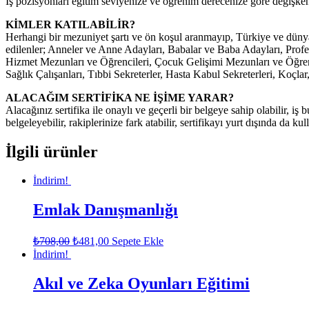
İş pozisyonları eğitim seviyenize ve öğrenim derecenize göre değişke
KİMLER KATILABİLİR?
Herhangi bir mezuniyet şartı ve ön koşul aranmayıp, Türkiye ve dünyan
edilenler; Anneler ve Anne Adayları, Babalar ve Baba Adayları, Pro
Hizmet Mezunları ve Öğrencileri, Çocuk Gelişimi Mezunları ve Öğrenc
Sağlık Çalışanları, Tıbbi Sekreterler, Hasta Kabul Sekreterleri, Koçla
ALACAĞIM SERTİFİKA NE İŞİME YARAR?
Alacağınız sertifika ile onaylı ve geçerli bir belgeye sahip olabilir, iş b
belgeleyebilir, rakiplerinize fark atabilir, sertifikayı yurt dışında da kul
İlgili ürünler
İndirim!
Emlak Danışmanlığı
₺
708,00
₺
481,00
Sepete Ekle
İndirim!
Akıl ve Zeka Oyunları Eğitimi