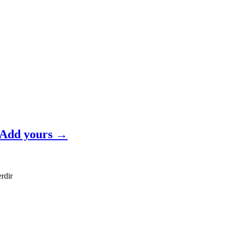
Add yours →
erdir