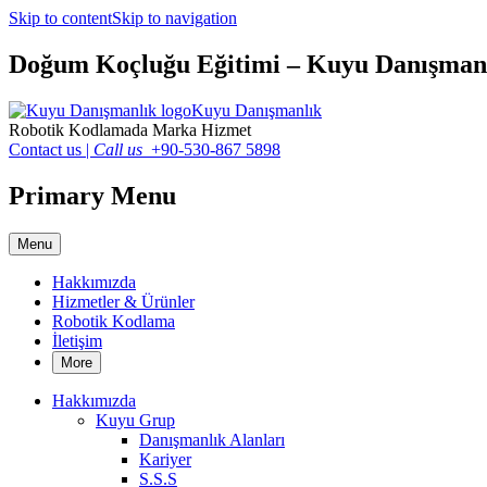
Skip to content
Skip to navigation
Doğum Koçluğu Eğitimi – Kuyu Danışman
Kuyu Danışmanlık
Robotik Kodlamada Marka Hizmet
Contact us
|
Call us
+90-530-867 5898
Primary Menu
Menu
Hakkımızda
Hizmetler & Ürünler
Robotik Kodlama
İletişim
More
Hakkımızda
Kuyu Grup
Danışmanlık Alanları
Kariyer
S.S.S