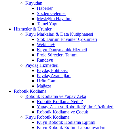
Kuyudan
Haberler
Sizden Gelenler
Mesleğim Hayatım
Temel Yapı
Hizmetler & Ürünler
Kuyu Markaları & Data Kütüphanesi
Stok Durum Envanter Çözümleri
Webinar+
Kuyu Danışmanlık Hizmeti
Proje Süreçleri Tanımı
Randevu
Paydaş Hizmetleri
Paydaş Politikası
Paydaş Avantajları
Ürün Gamı
Mağaza
Robotik Kodlama
Robotik Kodlama ve Yapay Zeka
Robotik Kodlama Nedir?
Yapay Zeka ve Robotik Eğitim Çözümleri
Robotik Kodlama ve Çocuk
Kuyu Robotik Kodlama
Kuyu Robotik Kodlama Eğitimi
Kuyu Robotik Eğitim Laboratuvarları