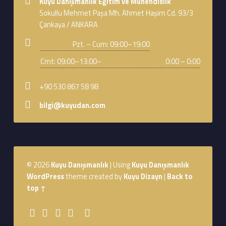
Kuyu Danışmanlık Eğitim ve Mühendislik
Sokullu Mehmet Paşa Mh. Ahmet Haşim Cd. 93/3
Çankaya / ANKARA
Business hours:
Pzt. – Cum: 09:00–19:00
Cmt: 09:00–13:00–
0:00 – 0:00
Phone number:
+90 530 867 58 98
Email address:
bilgi@kuyudan.com
Footer sidebar
© 2026
Kuyu Danışmanlık
|
Using
Kuyu Danışmanlık
WordPress
theme created by
Kuyu Dizayn
|
Back to
top ↑
Social Menu
Youtube
Sepet
WebMan Design
WebMan on Facebook
Back to top ↑