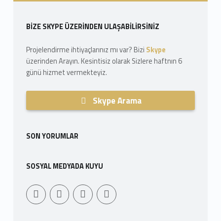
Sidebar
BIZE SKYPE ÜZERINDEN ULAŞABILIRSINIZ
Projelendirme ihtiyaçlarınız mı var? Bizi
Skype
üzerinden Arayın. Kesintisiz olarak Sizlere haftnın 6
günü hizmet vermekteyiz.
Skype Arama
SON YORUMLAR
SOSYAL MEDYADA KUYU
Youtube
Sepet
WebMan Design
WebMan on Facebook