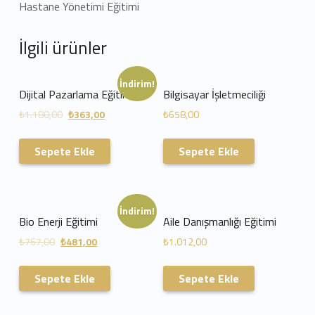
Hastane Yönetimi Eğitimi
İlgili ürünler
İndirim!
Dijital Pazarlama Eğitimi
Bilgisayar İşletmeciliği
₺
1.180,00
₺
363,00
₺
658,00
Sepete Ekle
Sepete Ekle
İndirim!
Bio Enerji Eğitimi
Aile Danışmanlığı Eğitimi
₺
767,00
₺
481,00
₺
1.012,00
Sepete Ekle
Sepete Ekle