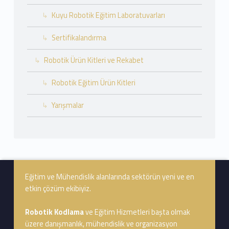
Kuyu Robotik Eğitim Laboratuvarları
Sertifikalandırma
Robotik Ürün Kitleri ve Rekabet
Robotik Eğitim Ürün Kitleri
Yarışmalar
Footer info sidebar
Eğitim ve Mühendislik alanlarında sektörün yeni ve en
etkin çözüm ekibiyiz.
Robotik Kodlama
ve Eğitim Hizmetleri başta olmak
üzere danışmanlık, mühendislik ve organizasyon