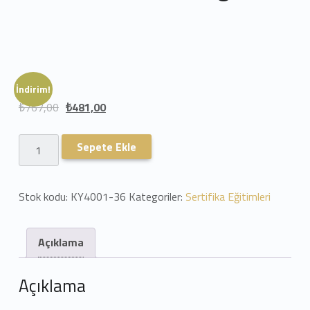
İndirim!
₺
767,00
₺
481,00
Hastane Yönetimi Eğitimi adet
Sepete Ekle
Stok kodu:
KY4001-36
Kategoriler:
Sertifika Eğitimleri
Açıklama
Açıklama