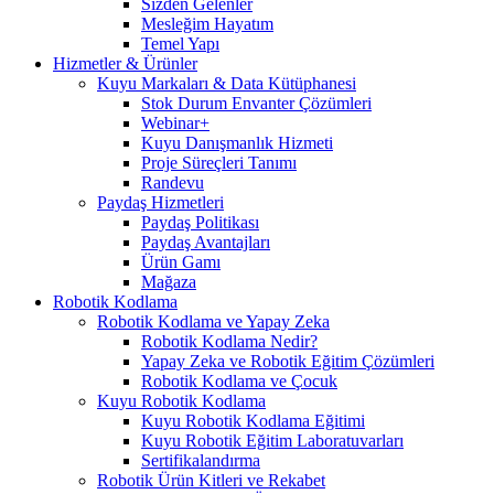
Sizden Gelenler
Mesleğim Hayatım
Temel Yapı
Hizmetler & Ürünler
Kuyu Markaları & Data Kütüphanesi
Stok Durum Envanter Çözümleri
Webinar+
Kuyu Danışmanlık Hizmeti
Proje Süreçleri Tanımı
Randevu
Paydaş Hizmetleri
Paydaş Politikası
Paydaş Avantajları
Ürün Gamı
Mağaza
Robotik Kodlama
Robotik Kodlama ve Yapay Zeka
Robotik Kodlama Nedir?
Yapay Zeka ve Robotik Eğitim Çözümleri
Robotik Kodlama ve Çocuk
Kuyu Robotik Kodlama
Kuyu Robotik Kodlama Eğitimi
Kuyu Robotik Eğitim Laboratuvarları
Sertifikalandırma
Robotik Ürün Kitleri ve Rekabet