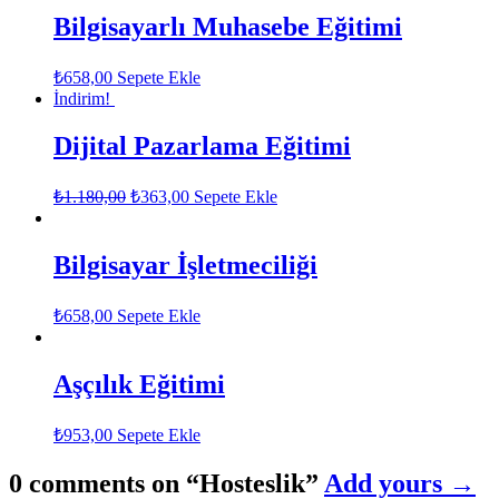
Bilgisayarlı Muhasebe Eğitimi
₺
658,00
Sepete Ekle
İndirim!
Dijital Pazarlama Eğitimi
₺
1.180,00
₺
363,00
Sepete Ekle
Bilgisayar İşletmeciliği
₺
658,00
Sepete Ekle
Aşçılık Eğitimi
₺
953,00
Sepete Ekle
0 comments on “
Hosteslik
”
Add yours →