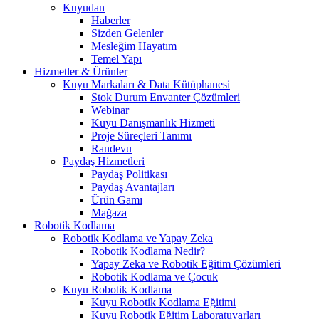
Kuyudan
Haberler
Sizden Gelenler
Mesleğim Hayatım
Temel Yapı
Hizmetler & Ürünler
Kuyu Markaları & Data Kütüphanesi
Stok Durum Envanter Çözümleri
Webinar+
Kuyu Danışmanlık Hizmeti
Proje Süreçleri Tanımı
Randevu
Paydaş Hizmetleri
Paydaş Politikası
Paydaş Avantajları
Ürün Gamı
Mağaza
Robotik Kodlama
Robotik Kodlama ve Yapay Zeka
Robotik Kodlama Nedir?
Yapay Zeka ve Robotik Eğitim Çözümleri
Robotik Kodlama ve Çocuk
Kuyu Robotik Kodlama
Kuyu Robotik Kodlama Eğitimi
Kuyu Robotik Eğitim Laboratuvarları