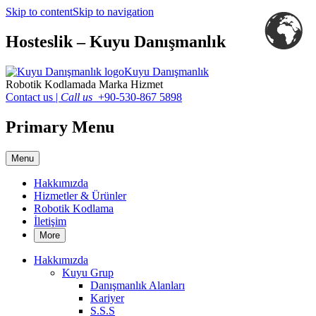
Skip to content
Skip to navigation
Hosteslik – Kuyu Danışmanlık
Kuyu Danışmanlık
Robotik Kodlamada Marka Hizmet
Contact us
|
Call us
+90-530-867 5898
Primary Menu
Menu
Hakkımızda
Hizmetler & Ürünler
Robotik Kodlama
İletişim
More
Hakkımızda
Kuyu Grup
Danışmanlık Alanları
Kariyer
S.S.S