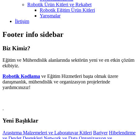
Robotik Ürün Kitleri ve Rekabet
Robotik Eğitim Ürün Kitleri
Yarışmalar
İletişim
Footer info sidebar
Biz Kimiz?
Eğitim ve Mühendislik alanlarında sektörün yeni ve en etkin çözüm
ekibiyiz.
Robotik Kodlama
ve Eğitim Hizmetleri başta olmak üzere
danışmanlık, mühendislik ve organizasyon projelerinde
yardımcınızız!
.
Yeni Başlıklar
Araştırma Malzemeleri ve Laboratuvar Kitleri
Bariyer
Hibelendirme
ve Devlet Destekleri
Network ve Data
Organizasyon ve