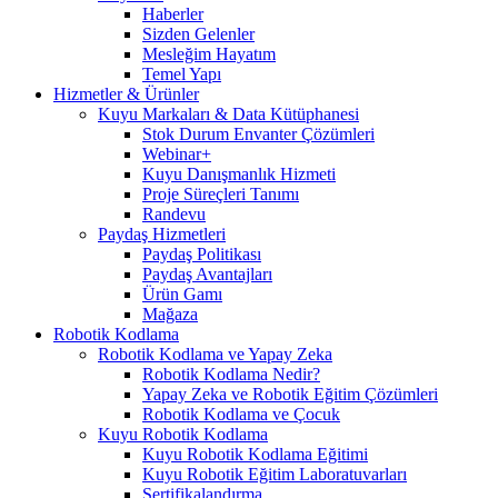
Haberler
Sizden Gelenler
Mesleğim Hayatım
Temel Yapı
Hizmetler & Ürünler
Kuyu Markaları & Data Kütüphanesi
Stok Durum Envanter Çözümleri
Webinar+
Kuyu Danışmanlık Hizmeti
Proje Süreçleri Tanımı
Randevu
Paydaş Hizmetleri
Paydaş Politikası
Paydaş Avantajları
Ürün Gamı
Mağaza
Robotik Kodlama
Robotik Kodlama ve Yapay Zeka
Robotik Kodlama Nedir?
Yapay Zeka ve Robotik Eğitim Çözümleri
Robotik Kodlama ve Çocuk
Kuyu Robotik Kodlama
Kuyu Robotik Kodlama Eğitimi
Kuyu Robotik Eğitim Laboratuvarları
Sertifikalandırma