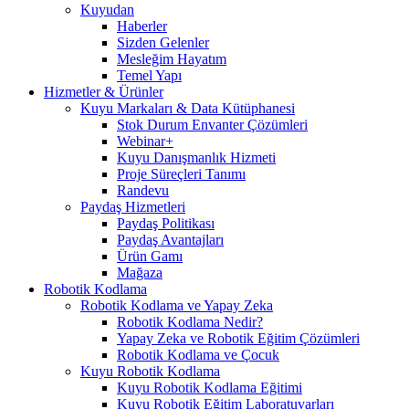
Kuyudan
Haberler
Sizden Gelenler
Mesleğim Hayatım
Temel Yapı
Hizmetler & Ürünler
Kuyu Markaları & Data Kütüphanesi
Stok Durum Envanter Çözümleri
Webinar+
Kuyu Danışmanlık Hizmeti
Proje Süreçleri Tanımı
Randevu
Paydaş Hizmetleri
Paydaş Politikası
Paydaş Avantajları
Ürün Gamı
Mağaza
Robotik Kodlama
Robotik Kodlama ve Yapay Zeka
Robotik Kodlama Nedir?
Yapay Zeka ve Robotik Eğitim Çözümleri
Robotik Kodlama ve Çocuk
Kuyu Robotik Kodlama
Kuyu Robotik Kodlama Eğitimi
Kuyu Robotik Eğitim Laboratuvarları