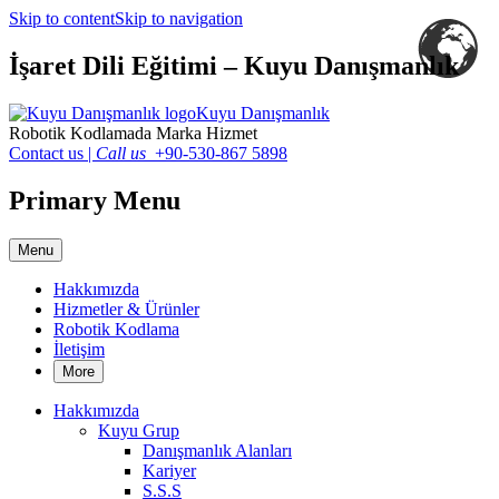
Skip to content
Skip to navigation
İşaret Dili Eğitimi – Kuyu Danışmanlık
Kuyu Danışmanlık
Robotik Kodlamada Marka Hizmet
Contact us
|
Call us
+90-530-867 5898
Primary Menu
Menu
Hakkımızda
Hizmetler & Ürünler
Robotik Kodlama
İletişim
More
Hakkımızda
Kuyu Grup
Danışmanlık Alanları
Kariyer
S.S.S