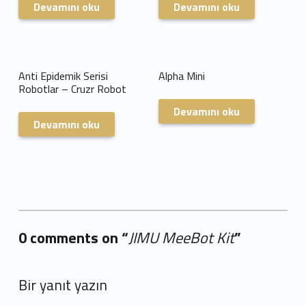
Devamını oku
Devamını oku
Anti Epidemik Serisi
Alpha Mini
Robotlar – Cruzr Robot
Devamını oku
Devamını oku
0 comments on “
JIMU MeeBot Kit
”
Add yours →
Bir yanıt yazın