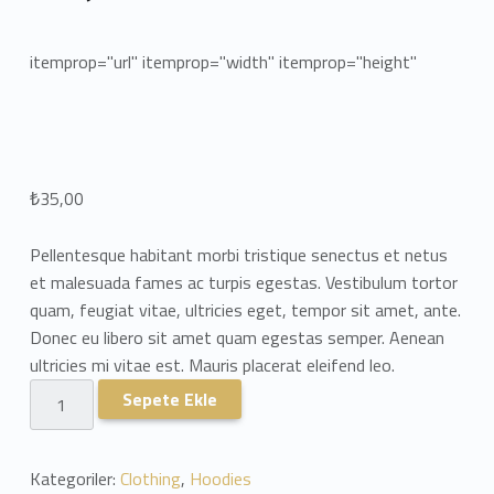
itemprop="url" itemprop="width" itemprop="height"
₺
35,00
Pellentesque habitant morbi tristique senectus et netus
et malesuada fames ac turpis egestas. Vestibulum tortor
quam, feugiat vitae, ultricies eget, tempor sit amet, ante.
Donec eu libero sit amet quam egestas semper. Aenean
ultricies mi vitae est. Mauris placerat eleifend leo.
Ninja Silhouette adet
Sepete Ekle
Kategoriler:
Clothing
,
Hoodies