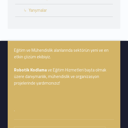
Yarışmalar
Footer info sidebar
Eğitim ve Mühendislik alanlarında sektörün yeni ve en
etkin çözüm ekibiyiz.
Robotik Kodlama
ve Eğitim Hizmetleri başta olmak
üzere danışmanlık, mühendislik ve organizasyon
projelerinde yardımcınızız!
.