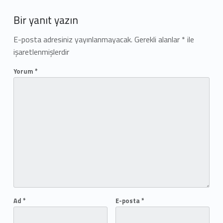
Add yours →
Bir yanıt yazın
E-posta adresiniz yayınlanmayacak.
Gerekli alanlar
*
ile
işaretlenmişlerdir
Yorum
*
Ad
*
E-posta
*