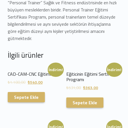
“Personal Trainer” Sağlık ve Fitness endüstrisinde en hızlı
büyüyen mesleklerden biridir. Personal Trainer Eğitimi
Sertifikası Programı, personal trainerların temel düzeyde
bilgilendirilmesi ve aynı seviyede sektörün ihtiyaçlarına
göre eğitim düzeyi aynı kişiler yetiştirilmesi amacını
gütmektedir.
İlgili ürünler
İndirim!
İndirim!
CAD-CAM-CNC Eğitimi
Eğiticinin Eğitimi Sertifika
Programı
₺
1.180,00
₺
540,00
₺
531,00
₺
363,00
Sepete Ekle
Sepete Ekle
İndirim!
İndirim!