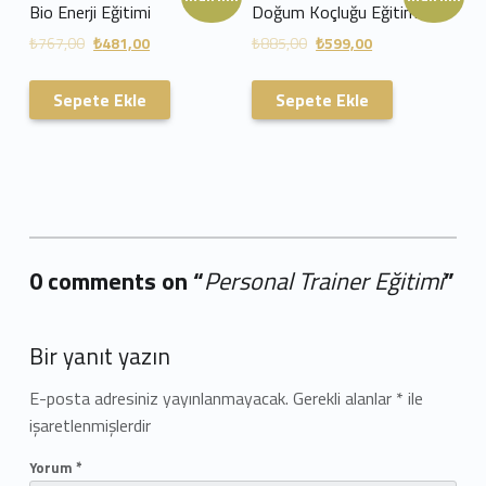
Bio Enerji Eğitimi
Doğum Koçluğu Eğitimi
₺
767,00
₺
481,00
₺
885,00
₺
599,00
Sepete Ekle
Sepete Ekle
0 comments on “
Personal Trainer Eğitimi
”
Add yours →
Bir yanıt yazın
E-posta adresiniz yayınlanmayacak.
Gerekli alanlar
*
ile
işaretlenmişlerdir
Yorum
*