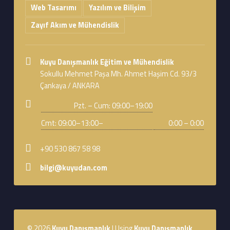
Web Tasarımı
Yazılım ve Bilişim
Zayıf Akım ve Mühendislik
Address:
Kuyu Danışmanlık Eğitim ve Mühendislik
Sokullu Mehmet Paşa Mh. Ahmet Haşim Cd. 93/3
Çankaya / ANKARA
Business hours:
Pzt. – Cum: 09:00–19:00
Cmt: 09:00–13:00–
0:00 – 0:00
Phone number:
+90 530 867 58 98
Email address:
bilgi@kuyudan.com
Footer sidebar
© 2026
Kuyu Danışmanlık
|
Using
Kuyu Danışmanlık