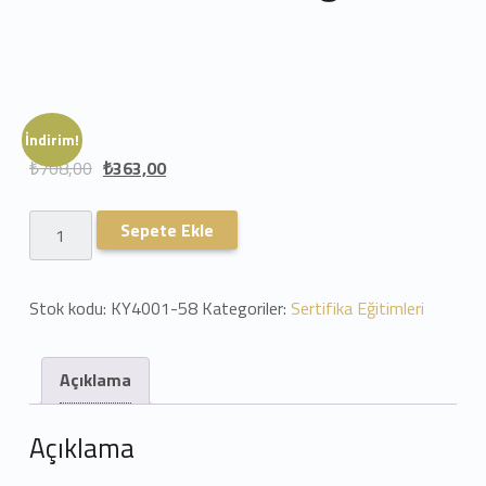
İndirim!
₺
708,00
₺
363,00
Personal Trainer Eğitimi adet
Sepete Ekle
Stok kodu:
KY4001-58
Kategoriler:
Sertifika Eğitimleri
Açıklama
Açıklama