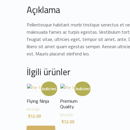
Açıklama
Pellentesque habitant morbi tristique senectus et n
malesuada fames ac turpis egestas. Vestibulum tor
feugiat vitae, ultricies eget, tempor sit amet, ante.
libero sit amet quam egestas semper. Aenean ultricie
est. Mauris placerat eleifend leo.
İlgili ürünler
İndirim!
İndirim!
Flying Ninja
Premium
Quality
₺
15,00
₺
15,00
₺
12,00
₺
12,00