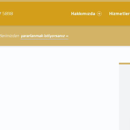
Primary Menu
 5898
Hakkımızda
Hizmetler
etlerimizden
yararlanmak istiyorsanız »