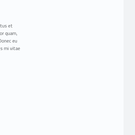
etus et
tor quam,
 Donec eu
s mi vitae