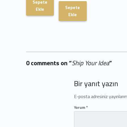
Sepete
Sepete
Ekle
Ekle
0 comments on “
Ship Your Idea
”
Add yours →
Bir yanıt yazın
E-posta adresiniz yayınlan
Yorum
*