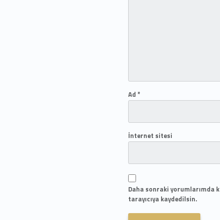
Ad
*
İnternet sitesi
Daha sonraki yorumlarımda ku
tarayıcıya kaydedilsin.