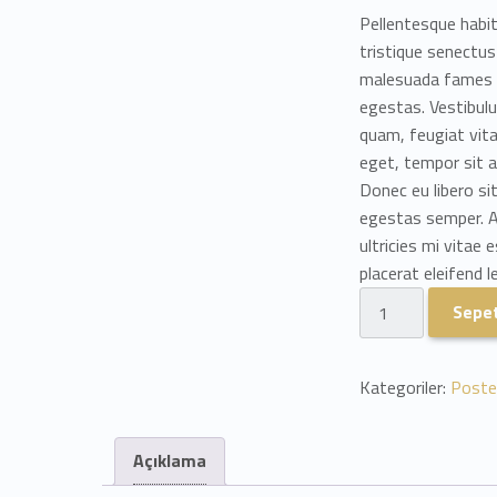
Pellentesque habi
tristique senectus
malesuada fames a
egestas. Vestibul
quam, feugiat vitae
eget, tempor sit 
Donec eu libero s
egestas semper. 
ultricies mi vitae 
placerat eleifend l
Ship Your Idea adet
Sepet
Kategoriler:
Poste
Açıklama