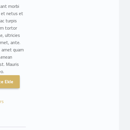
tant morbi
 et netus et
c turpis
um tortor
, ultricies
amet, ante.
it amet quam
Aenean
est. Mauris
eo.
e Ekle
rs