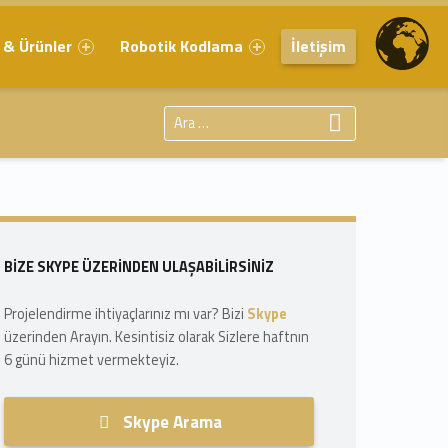
 & Ürünler
Robotik Kodlama
İletişim
Arama:
Sidebar
BIZE SKYPE ÜZERINDEN ULAŞABILIRSINIZ
Projelendirme ihtiyaçlarınız mı var? Bizi
Skype
üzerinden Arayın. Kesintisiz olarak Sizlere haftnın
6 günü hizmet vermekteyiz.
Skype Arama