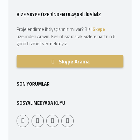
Sidebar
BIZE SKYPE ÜZERINDEN ULAŞABILIRSINIZ
Projelendirme ihtiyaçlarınız mı var? Bizi
Skype
üzerinden Arayın. Kesintisiz olarak Sizlere haftnın 6
günü hizmet vermekteyiz.
Skype Arama
SON YORUMLAR
SOSYAL MEDYADA KUYU
Youtube
Sepet
WebMan Design
WebMan on Facebook