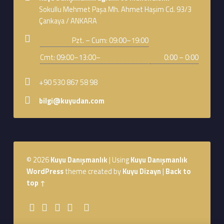
Sokullu Mehmet Paşa Mh. Ahmet Haşim Cd. 93/3
Çankaya / ANKARA
Business hours:
Pzt. – Cum: 09:00–19:00
Cmt: 09:00–13:00–
0:00 – 0:00
Phone number:
+90 530 867 58 98
Email address:
bilgi@kuyudan.com
Footer sidebar
© 2026
Kuyu Danışmanlık
|
Using
Kuyu Danışmanlık
WordPress
theme created by
Kuyu Dizayn
|
Back to
top ↑
Social Menu
Youtube
Sepet
WebMan Design
WebMan on Facebook
Back to top ↑