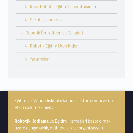
Kuyu Robotik Eğitim Laboratuvarları
Sertifikalandırma
Robotik Ürün Kitleri ve Rekabet
Robotik Eğitim Ürün Kitleri
Yarışmalar
Footer info sidebar
Eğitim ve Mühendislik alanlarında sektörün yeni ve en
etkin çözüm ekibiyiz.
Robotik Kodlama
ve Eğitim Hizmetleri başta olmak
üzere danışmanlık, mühendislik ve organizasyon