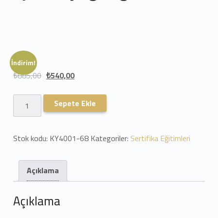
İndirim!
₺
885,00
₺
540,00
Spor Koçluğu Eğitimi adet
Sepete Ekle
Stok kodu:
KY4001-68
Kategoriler:
Sertifika Eğitimleri
Açıklama
Açıklama