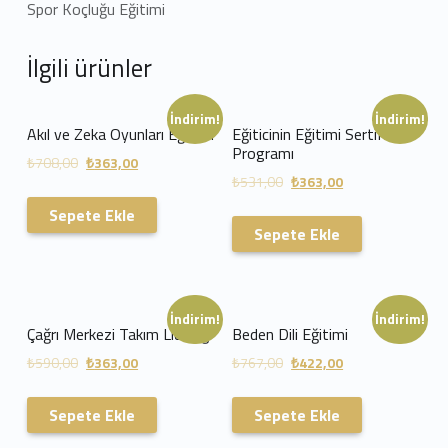
Spor Koçluğu Eğitimi
İlgili ürünler
İndirim!
İndirim!
Akıl ve Zeka Oyunları Eğitimi
Eğiticinin Eğitimi Sertifika
Programı
₺
708,00
₺
363,00
₺
531,00
₺
363,00
Sepete Ekle
Sepete Ekle
İndirim!
İndirim!
Çağrı Merkezi Takım Liderliği
Beden Dili Eğitimi
₺
590,00
₺
363,00
₺
767,00
₺
422,00
Sepete Ekle
Sepete Ekle