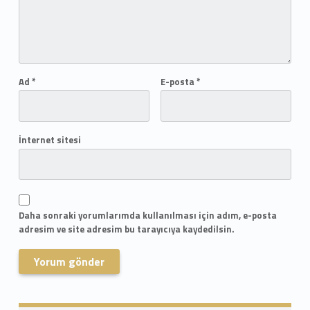
Ad
*
E-posta
*
İnternet sitesi
Daha sonraki yorumlarımda kullanılması için adım, e-posta
adresim ve site adresim bu tarayıcıya kaydedilsin.
Skip back to navigation