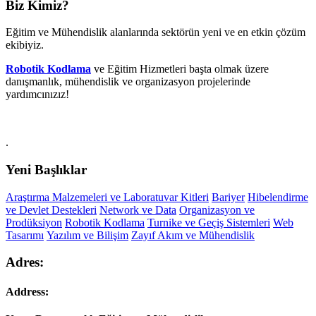
Biz Kimiz?
Eğitim ve Mühendislik alanlarında sektörün yeni ve en etkin çözüm
ekibiyiz.
Robotik Kodlama
ve Eğitim Hizmetleri başta olmak üzere
danışmanlık, mühendislik ve organizasyon projelerinde
yardımcınızız!
.
Yeni Başlıklar
Araştırma Malzemeleri ve Laboratuvar Kitleri
Bariyer
Hibelendirme
ve Devlet Destekleri
Network ve Data
Organizasyon ve
Prodüksiyon
Robotik Kodlama
Turnike ve Geçiş Sistemleri
Web
Tasarımı
Yazılım ve Bilişim
Zayıf Akım ve Mühendislik
Adres:
Address: