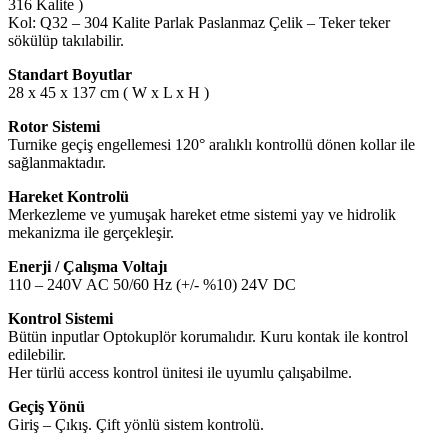
316 Kalite )
Kol: Q32 – 304 Kalite Parlak Paslanmaz Çelik – Teker teker
sökülüp takılabilir.
Standart Boyutlar
28 x 45 x 137 cm ( W x L x H )
Rotor Sistemi
Turnike geçiş engellemesi 120° aralıklı kontrollü dönen kollar ile
sağlanmaktadır.
Hareket Kontrolü
Merkezleme ve yumuşak hareket etme sistemi yay ve hidrolik
mekanizma ile gerçekleşir.
Enerji / Çalışma Voltajı
110 – 240V AC 50/60 Hz (+/- %10) 24V DC
Kontrol Sistemi
Bütün inputlar Optokuplör korumalıdır. Kuru kontak ile kontrol
edilebilir.
Her türlü access kontrol ünitesi ile uyumlu çalışabilme.
Geçiş Yönü
Giriş – Çıkış. Çift yönlü sistem kontrolü.