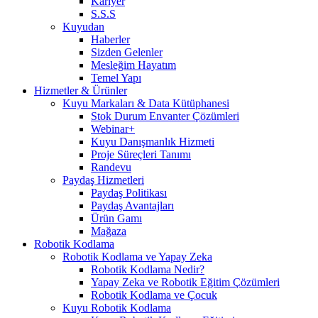
Kariyer
S.S.S
Kuyudan
Haberler
Sizden Gelenler
Mesleğim Hayatım
Temel Yapı
Hizmetler & Ürünler
Kuyu Markaları & Data Kütüphanesi
Stok Durum Envanter Çözümleri
Webinar+
Kuyu Danışmanlık Hizmeti
Proje Süreçleri Tanımı
Randevu
Paydaş Hizmetleri
Paydaş Politikası
Paydaş Avantajları
Ürün Gamı
Mağaza
Robotik Kodlama
Robotik Kodlama ve Yapay Zeka
Robotik Kodlama Nedir?
Yapay Zeka ve Robotik Eğitim Çözümleri
Robotik Kodlama ve Çocuk
Kuyu Robotik Kodlama