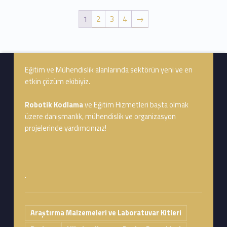
1
2
3
4
→
Skip back to navigation
Footer info sidebar
Eğitim ve Mühendislik alanlarında sektörün yeni ve en
etkin çözüm ekibiyiz.
Robotik Kodlama
ve Eğitim Hizmetleri başta olmak
üzere danışmanlık, mühendislik ve organizasyon
projelerinde yardımcınızız!
.
Araştırma Malzemeleri ve Laboratuvar Kitleri