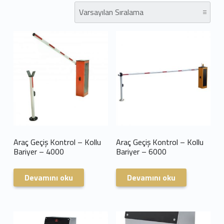
e
r
s
o
n
e
l
Araç Geçiş Kontrol – Kollu
Araç Geçiş Kontrol – Kollu
T
Bariyer – 4000
Bariyer – 6000
a
Devamını oku
Devamını oku
k
i