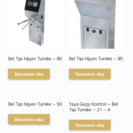
p
S
i
s
t
Bel Tipi Hijyen Turnike – 80
Bel Tipi Hijyen Turnike – 85
e
m
Devamını oku
Devamını oku
l
e
Bel Tipi Hijyen Turnike – 90
Yaya Geçiş Kontrol – Bel
r
Tipi Turnike – 21 – A
i
Devamını oku
Devamını oku