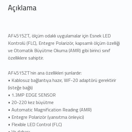
Açıklama
AF4515ZT, ölçüm odaklı uygulamalar için Esnek LED
Kontrolü (FLC), Entegre Polarizör, kapsamlı ölçüm özelliği
ve Otomatik Büyütme Okuma (AMR) gibi birinci sınıf
özelliklere sahiptir.
AF4515ZT’nin ana özellikleri şunlardır:
• Kablosuz bağlantıya hazır, WF-20 adaptörü gerektirir
(isteğe bağlı)
• 1.3MP EDGE SENSOR
• 20-220 kez büyütme
• Automatic Magnification Reading (AMR)
• Entegre Polarizör (yansıtma önleyici)
• Flexible LED Control (FLC)
• Ve dahası…