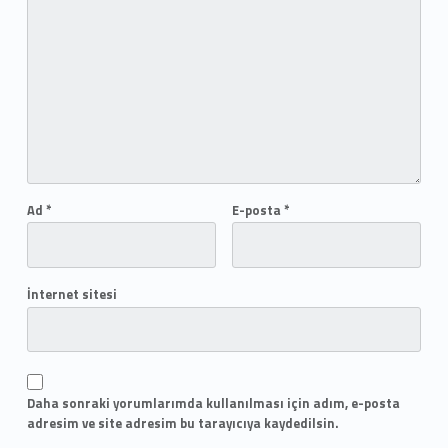
Ad
*
E-posta
*
İnternet sitesi
Daha sonraki yorumlarımda kullanılması için adım, e-posta
adresim ve site adresim bu tarayıcıya kaydedilsin.