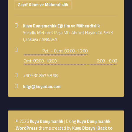
Zayıf Akım ve Mühendislik
Address:
Kuyu Danışmanlık Eğitim ve Mühendislik
Sokullu Mehmet Paşa Mh. Ahmet Haşim Cd. 93/3
Çankaya / ANKARA
Business hours:
Pzt. – Cum: 09:00–19:00
Cmt: 09:00–13:00–
0:00 – 0:00
Phone number:
+90 530 867 58 98
Email address:
bilgi@kuyudan.com
Footer sidebar
© 2026
Kuyu Danışmanlık
|
Using
Kuyu Danışmanlık
WordPress
theme created by
Kuyu Dizayn
|
Back to