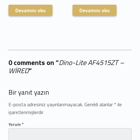
Devamını oku
Devamını oku
0 comments on “
Dino-Lite AF4515ZT –
WİRED
”
Add yours →
Bir yanıt yazın
E-posta adresiniz yayınlanmayacak.
Gerekli alanlar
*
ile
işaretlenmişlerdir
Yorum
*