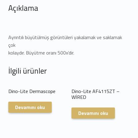
Açıklama
Ayrıntılı büyütülmüş görüntüleri yakalamak ve saklamak
çok
kolaydır. Büyütme oranı 500x’dir.
İlgili ürünler
Dino-Lite Dermascope
Dino-Lite AF4115ZT –
WİRED
Devamını oku
Devamını oku