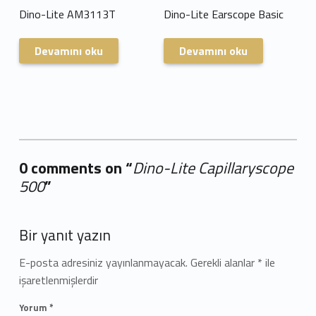
Dino-Lite AM3113T
Dino-Lite Earscope Basic
Devamını oku
Devamını oku
0 comments on “
Dino-Lite Capillaryscope
500
”
Add yours →
Bir yanıt yazın
E-posta adresiniz yayınlanmayacak.
Gerekli alanlar
*
ile
işaretlenmişlerdir
Yorum
*