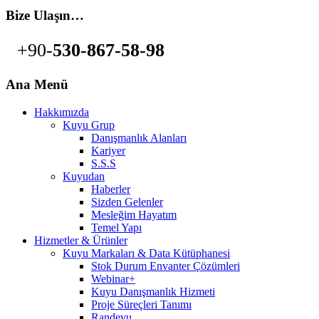
Bize Ulaşın…
+90-
530-867-58-98
Ana Menü
Hakkımızda
Kuyu Grup
Danışmanlık Alanları
Kariyer
S.S.S
Kuyudan
Haberler
Sizden Gelenler
Mesleğim Hayatım
Temel Yapı
Hizmetler & Ürünler
Kuyu Markaları & Data Kütüphanesi
Stok Durum Envanter Çözümleri
Webinar+
Kuyu Danışmanlık Hizmeti
Proje Süreçleri Tanımı
Randevu