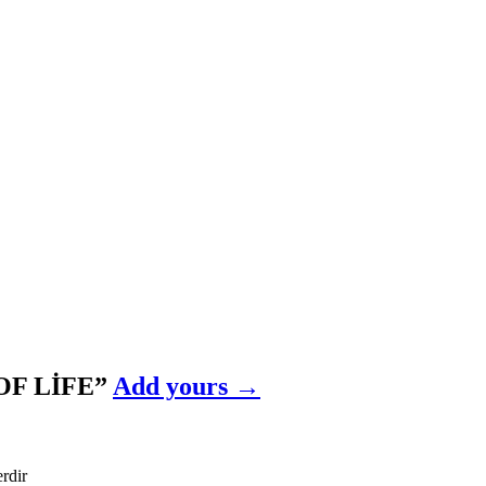
 OF LİFE
”
Add yours →
erdir