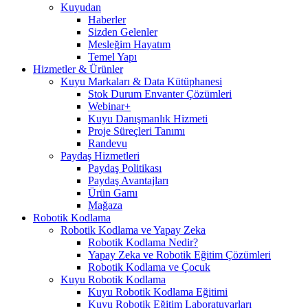
Kuyudan
Haberler
Sizden Gelenler
Mesleğim Hayatım
Temel Yapı
Hizmetler & Ürünler
Kuyu Markaları & Data Kütüphanesi
Stok Durum Envanter Çözümleri
Webinar+
Kuyu Danışmanlık Hizmeti
Proje Süreçleri Tanımı
Randevu
Paydaş Hizmetleri
Paydaş Politikası
Paydaş Avantajları
Ürün Gamı
Mağaza
Robotik Kodlama
Robotik Kodlama ve Yapay Zeka
Robotik Kodlama Nedir?
Yapay Zeka ve Robotik Eğitim Çözümleri
Robotik Kodlama ve Çocuk
Kuyu Robotik Kodlama
Kuyu Robotik Kodlama Eğitimi
Kuyu Robotik Eğitim Laboratuvarları