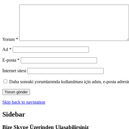
Yorum
*
Ad
*
E-posta
*
İnternet sitesi
Daha sonraki yorumlarımda kullanılması için adım, e-posta adresim
Skip back to navigation
Sidebar
Bize Skype Üzerinden Ulaşabilirsiniz