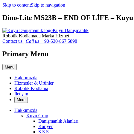
Skip to content
Skip to navigation
Dino-Lite MS23B – END OF LİFE – Kuyu
Kuyu Danışmanlık
Robotik Kodlamada Marka Hizmet
Contact us
|
Call us
+90-530-867 5898
Primary Menu
Menu
Hakkımızda
Hizmetler & Ürünler
Robotik Kodlama
İletişim
More
Hakkımızda
Kuyu Grup
Danışmanlık Alanları
Kariyer
S.S.S