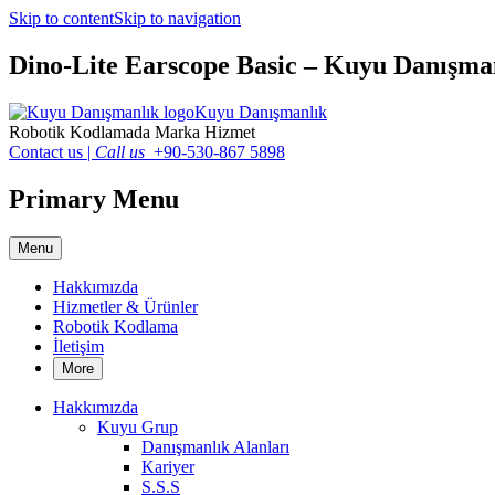
Skip to content
Skip to navigation
Dino-Lite Earscope Basic – Kuyu Danışma
Kuyu Danışmanlık
Robotik Kodlamada Marka Hizmet
Contact us
|
Call us
+90-530-867 5898
Primary Menu
Menu
Hakkımızda
Hizmetler & Ürünler
Robotik Kodlama
İletişim
More
Hakkımızda
Kuyu Grup
Danışmanlık Alanları
Kariyer
S.S.S