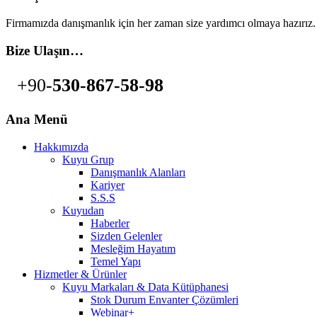
Firmamızda danışmanlık için her zaman size yardımcı olmaya hazırız.
Bize Ulaşın…
+90-
530-867-58-98
Ana Menü
Hakkımızda
Kuyu Grup
Danışmanlık Alanları
Kariyer
S.S.S
Kuyudan
Haberler
Sizden Gelenler
Mesleğim Hayatım
Temel Yapı
Hizmetler & Ürünler
Kuyu Markaları & Data Kütüphanesi
Stok Durum Envanter Çözümleri
Webinar+