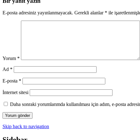
Bir yanıt yazın
E-posta adresiniz yayınlanmayacak.
Gerekli alanlar
*
ile işaretlenmişl
Yorum
*
Ad
*
E-posta
*
İnternet sitesi
Daha sonraki yorumlarımda kullanılması için adım, e-posta adresim
Skip back to navigation
Sidebar