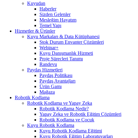
Kuyudan
Haberler
Sizden Gelenler
Mesleğim Hayatım
Temel Yapı
Hizmetler & Ürünler
Kuyu Markaları & Data Kütüphanesi
Stok Durum Envanter Çözümleri
Webinar+
Kuyu Danışmanlık Hizmeti
Proje Süreçleri Tanımı
Randevu
Paydaş Hizmetleri
Paydaş Politikası
Paydaş Avantajları
Ürün Gamı
Mağaza
Robotik Kodlama
Robotik Kodlama ve Yapay Zeka
Robotik Kodlama Nedir?
Yapay Zeka ve Robotik Eğitim Çözümleri
Robotik Kodlama ve Çocuk
Kuyu Robotik Kodlama
Kuyu Robotik Kodlama Eğitimi
Kuyu Robotik Eğitim Laboratuvarları