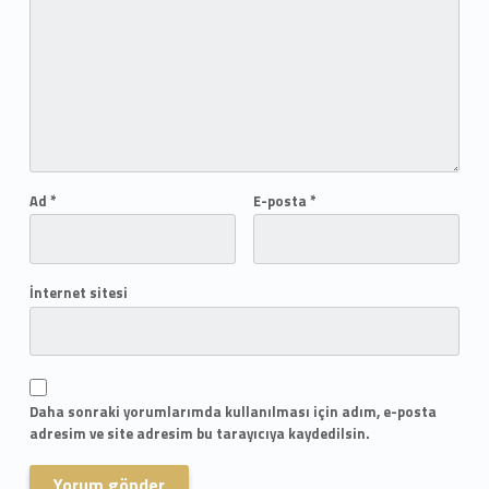
Ad
*
E-posta
*
İnternet sitesi
Daha sonraki yorumlarımda kullanılması için adım, e-posta
adresim ve site adresim bu tarayıcıya kaydedilsin.