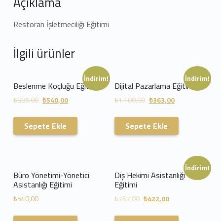
Açıklama
Restoran İşletmeciliği Eğitimi
İlgili ürünler
İndirim!
İndirim!
Beslenme Koçluğu Eğitimi
Dijital Pazarlama Eğitimi
₺
885,00
₺
540,00
₺
1.180,00
₺
363,00
Sepete Ekle
Sepete Ekle
İndirim!
Büro Yönetimi-Yönetici
Diş Hekimi Asistanlığı
Asistanlığı Eğitimi
Eğitimi
₺
540,00
₺
767,00
₺
422,00