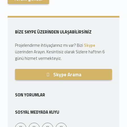
Skip back to navigation
Sidebar
BIZE SKYPE ÜZERINDEN ULAŞABILIRSINIZ
Projelendirme ihtiyaçlarınız mı var? Bizi
Skype
üzerinden Arayın. Kesintisiz olarak Sizlere haftnın 6
günü hizmet vermekteyiz.
Skype Arama
SON YORUMLAR
SOSYAL MEDYADA KUYU
Youtube
Sepet
WebMan Design
WebMan on Facebook