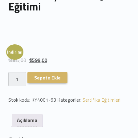
Eğitimi
İndirim!
₺
885,00
₺
599,00
Restoran İşletmeciliği Eğitimi adet
Sepete Ekle
Stok kodu:
KY4001-63
Kategoriler:
Sertifika Eğitimleri
Açıklama