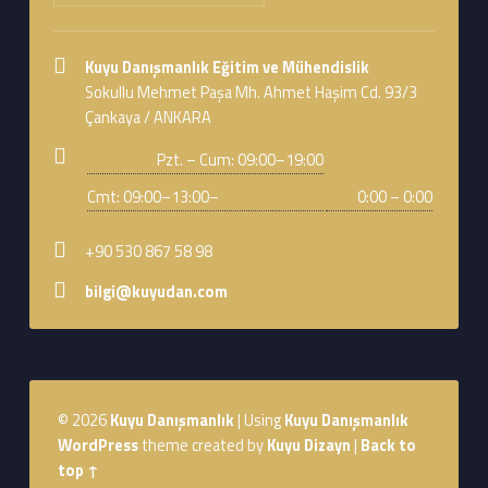
Address:
Kuyu Danışmanlık Eğitim ve Mühendislik
Sokullu Mehmet Paşa Mh. Ahmet Haşim Cd. 93/3
Çankaya / ANKARA
Business hours:
Pzt. – Cum: 09:00–19:00
Cmt: 09:00–13:00–
0:00 – 0:00
Phone number:
+90 530 867 58 98
Email address:
bilgi@kuyudan.com
Footer sidebar
© 2026
Kuyu Danışmanlık
|
Using
Kuyu Danışmanlık
WordPress
theme created by
Kuyu Dizayn
|
Back to
top ↑