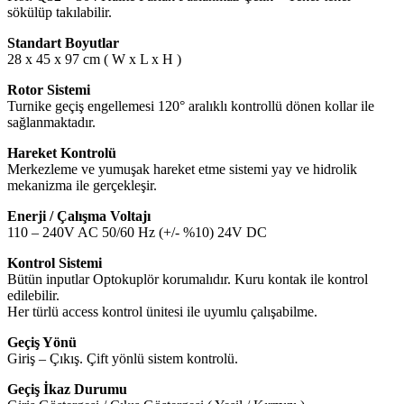
sökülüp takılabilir.
Standart Boyutlar
28 x 45 x 97 cm ( W x L x H )
Rotor Sistemi
Turnike geçiş engellemesi 120° aralıklı kontrollü dönen kollar ile
sağlanmaktadır.
Hareket Kontrolü
Merkezleme ve yumuşak hareket etme sistemi yay ve hidrolik
mekanizma ile gerçekleşir.
Enerji / Çalışma Voltajı
110 – 240V AC 50/60 Hz (+/- %10) 24V DC
Kontrol Sistemi
Bütün inputlar Optokuplör korumalıdır. Kuru kontak ile kontrol
edilebilir.
Her türlü access kontrol ünitesi ile uyumlu çalışabilme.
Geçiş Yönü
Giriş – Çıkış. Çift yönlü sistem kontrolü.
Geçiş İkaz Durumu