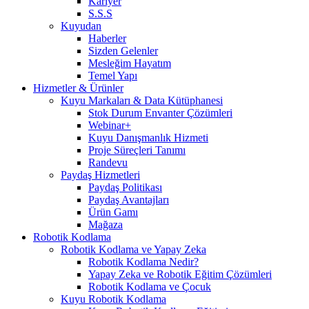
Kariyer
S.S.S
Kuyudan
Haberler
Sizden Gelenler
Mesleğim Hayatım
Temel Yapı
Hizmetler & Ürünler
Kuyu Markaları & Data Kütüphanesi
Stok Durum Envanter Çözümleri
Webinar+
Kuyu Danışmanlık Hizmeti
Proje Süreçleri Tanımı
Randevu
Paydaş Hizmetleri
Paydaş Politikası
Paydaş Avantajları
Ürün Gamı
Mağaza
Robotik Kodlama
Robotik Kodlama ve Yapay Zeka
Robotik Kodlama Nedir?
Yapay Zeka ve Robotik Eğitim Çözümleri
Robotik Kodlama ve Çocuk
Kuyu Robotik Kodlama