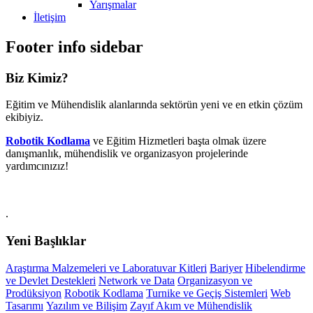
Yarışmalar
İletişim
Footer info sidebar
Biz Kimiz?
Eğitim ve Mühendislik alanlarında sektörün yeni ve en etkin çözüm
ekibiyiz.
Robotik Kodlama
ve Eğitim Hizmetleri başta olmak üzere
danışmanlık, mühendislik ve organizasyon projelerinde
yardımcınızız!
.
Yeni Başlıklar
Araştırma Malzemeleri ve Laboratuvar Kitleri
Bariyer
Hibelendirme
ve Devlet Destekleri
Network ve Data
Organizasyon ve
Prodüksiyon
Robotik Kodlama
Turnike ve Geçiş Sistemleri
Web
Tasarımı
Yazılım ve Bilişim
Zayıf Akım ve Mühendislik