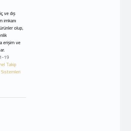
iç ve dış
m imkanı
ürünler olup,
nlik
a erişim ve
ar.
1-19
el Takip
 Sistemleri