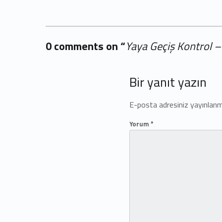
0 comments on “
Yaya Geçiş Kontrol – 
Add yours →
Bir yanıt yazın
E-posta adresiniz yayınlan
Yorum
*