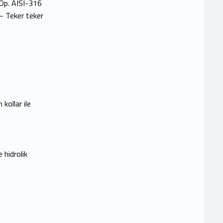
Op. AISI-316
– Teker teker
kollar ile
hidrolik