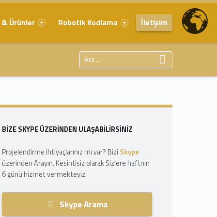
 & Ürünler
Robotik Kodlama
İletişim
Arama:
Sidebar
BIZE SKYPE ÜZERINDEN ULAŞABILIRSINIZ
Projelendirme ihtiyaçlarınız mı var? Bizi
Skype
üzerinden Arayın. Kesintisiz olarak Sizlere haftnın
6 günü hizmet vermekteyiz.
Skype Arama