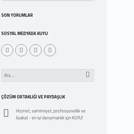
SON YORUMLAR
SOSYAL MEDYADA KUYU
Youtube
Sepet
WebMan Design
WebMan on Facebook
Arama:
ÇÖZÜM ORTAKLIĞI VE PAYDAŞLIK
Hizmet, samimiyet, profesyonellik ve
liyakat - en iyi danışmanlık için KUYU!