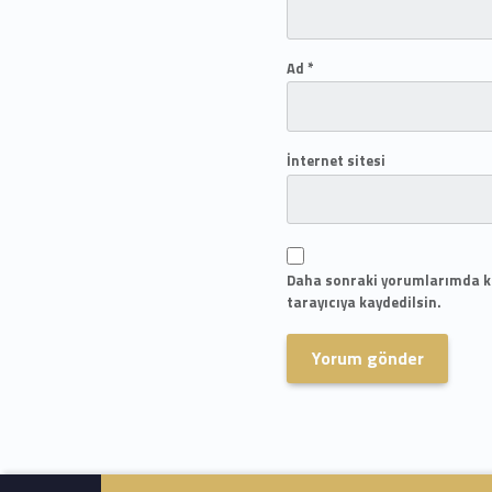
Ad
*
İnternet sitesi
Daha sonraki yorumlarımda ku
tarayıcıya kaydedilsin.
Skip back to navigation
Footer info sidebar