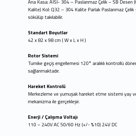
Ana Kasa: AISI- 304 – Paslanmaz Çelik – SB Desen (
Kalite) Kol: Q32 – 304 Kalite Parlak Paslanmaz Çelik 
sökülüp takılabilir.
Standart Boyutlar
42 x 82 x 98 cm ( W x L x H )
Rotor Sistemi
Turnike geçiş engellemesi 120° aralıklı kontrollü dönen 
sağlanmaktadır.
Hareket Kontrolü
Merkezleme ve yumuşak hareket etme sistemi yay ve 
mekanizma ile gerçekleşir.
Enerji / Çalışma Voltajı
110 – 240V AC 50/60 Hz (+/- %10) 24V DC