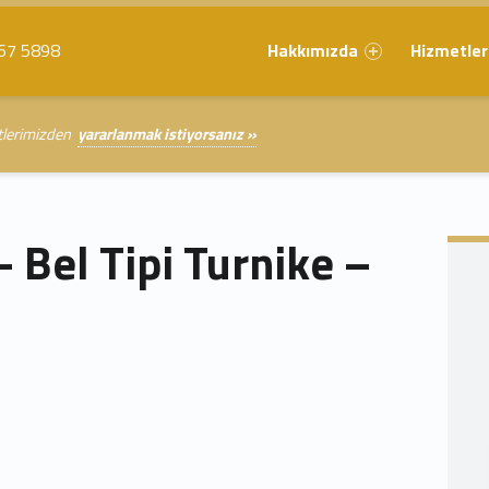
Primary Menu
67 5898
Hakkımızda
Hizmetler
etlerimizden
yararlanmak istiyorsanız »
– Bel Tipi Turnike –