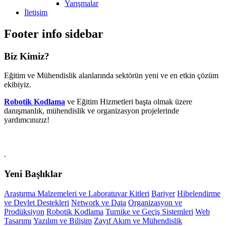
Yarışmalar
İletişim
Footer info sidebar
Biz Kimiz?
Eğitim ve Mühendislik alanlarında sektörün yeni ve en etkin çözüm
ekibiyiz.
Robotik Kodlama
ve Eğitim Hizmetleri başta olmak üzere
danışmanlık, mühendislik ve organizasyon projelerinde
yardımcınızız!
.
Yeni Başlıklar
Araştırma Malzemeleri ve Laboratuvar Kitleri
Bariyer
Hibelendirme
ve Devlet Destekleri
Network ve Data
Organizasyon ve
Prodüksiyon
Robotik Kodlama
Turnike ve Geçiş Sistemleri
Web
Tasarımı
Yazılım ve Bilişim
Zayıf Akım ve Mühendislik