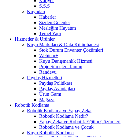
Kariyer
S.S.S
Kuyudan
Haberler
Sizden Gelenler
Mesleğim Hayatım
Temel Yapı
Hizmetler & Ürünler
Kuyu Markaları & Data Kütüphanesi
Stok Durum Envanter Çözümleri
Webinar+
Kuyu Danışmanlık Hizmeti
Proje Süreçleri Tanımı
Randevu
Paydaş Hizmetleri
Paydaş Politikası
Paydaş Avantajları
Ürün Gamı
Mağaza
Robotik Kodlama
Robotik Kodlama ve Yapay Zeka
Robotik Kodlama Nedir?
Yapay Zeka ve Robotik Eğitim Çözümleri
Robotik Kodlama ve Çocuk
Kuyu Robotik Kodlama