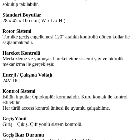
sökülüp takılabilir.
Standart Boyutlar
28 x 45 x 105 cm ( W x L x H )
Rotor Sistemi
Turnike geçiş engellemesi 120° aralıklı kontrollü dönen kollar ile
sağlanmaktadır.
Hareket Kontrolü
Merkezleme ve yumuşak hareket etme sistemi yay ve hidrolik
mekanizma ile gerçekleşir.
Enerji / Çalışma Voltajı
24V DC
Kontrol Sistemi
Bütün inputlar Optokuplör korumalıdır. Kuru kontak ile kontrol
edilebilir.
Her türlü access kontrol ünitesi ile uyumlu çalışabilme.
Geçiş Yönü
Giriş – Çıkış. Çift yönlü sistem kontrolü.
Geçiş İkaz Durumu