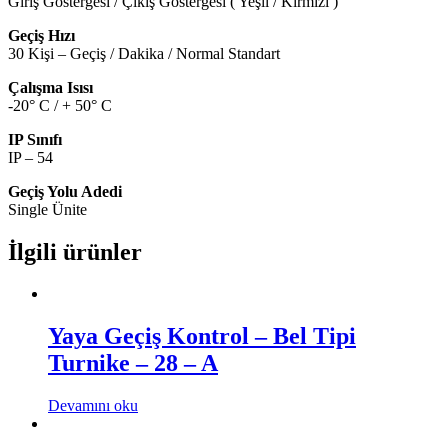
Giriş Göstergesi / Çıkış Göstergesi ( Yeşil / Kırmızı )
Geçiş Hızı
30 Kişi – Geçiş / Dakika / Normal Standart
Çalışma Isısı
-20° C / + 50° C
IP Sınıfı
IP – 54
Geçiş Yolu Adedi
Single Ünite
İlgili ürünler
Yaya Geçiş Kontrol – Bel Tipi
Turnike – 28 – A
Devamını oku