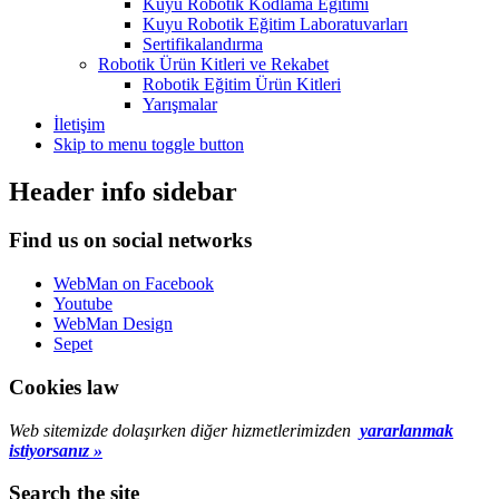
Kuyu Robotik Kodlama Eğitimi
Kuyu Robotik Eğitim Laboratuvarları
Sertifikalandırma
Robotik Ürün Kitleri ve Rekabet
Robotik Eğitim Ürün Kitleri
Yarışmalar
İletişim
Skip to menu toggle button
Header info sidebar
Find us on social networks
WebMan on Facebook
Youtube
WebMan Design
Sepet
Cookies law
Web sitemizde dolaşırken diğer hizmetlerimizden
yararlanmak
istiyorsanız »
Search the site