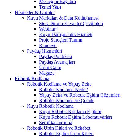
Mesleğim Hayatım
Temel Yapı
Hizmetler & Ürünler
Kuyu Markaları & Data Kütüphanesi
Stok Durum Envanter Çözümleri
Webinar+
Kuyu Danışmanlık Hizmeti
Proje Süreçleri Tanımı
Randevu
Paydaş Hizmetleri
Paydaş Politikası
Paydaş Avantajları
Ürün Gamı
Mağaza
Robotik Kodlama
Robotik Kodlama ve Yapay Zeka
Robotik Kodlama Nedir?
Yapay Zeka ve Robotik Eğitim Çözümleri
Robotik Kodlama ve Çocuk
Kuyu Robotik Kodlama
Kuyu Robotik Kodlama Eğitimi
Kuyu Robotik Eğitim Laboratuvarları
Sertifikalandırma
Robotik Ürün Kitleri ve Rekabet
Robotik Eğitim Ürün Kitleri