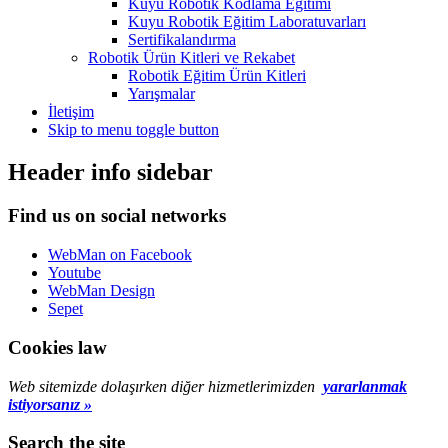
Kuyu Robotik Kodlama Eğitimi
Kuyu Robotik Eğitim Laboratuvarları
Sertifikalandırma
Robotik Ürün Kitleri ve Rekabet
Robotik Eğitim Ürün Kitleri
Yarışmalar
İletişim
Skip to menu toggle button
Header info sidebar
Find us on social networks
WebMan on Facebook
Youtube
WebMan Design
Sepet
Cookies law
Web sitemizde dolaşırken diğer hizmetlerimizden
yararlanmak
istiyorsanız »
Search the site