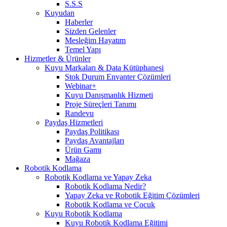
S.S.S
Kuyudan
Haberler
Sizden Gelenler
Mesleğim Hayatım
Temel Yapı
Hizmetler & Ürünler
Kuyu Markaları & Data Kütüphanesi
Stok Durum Envanter Çözümleri
Webinar+
Kuyu Danışmanlık Hizmeti
Proje Süreçleri Tanımı
Randevu
Paydaş Hizmetleri
Paydaş Politikası
Paydaş Avantajları
Ürün Gamı
Mağaza
Robotik Kodlama
Robotik Kodlama ve Yapay Zeka
Robotik Kodlama Nedir?
Yapay Zeka ve Robotik Eğitim Çözümleri
Robotik Kodlama ve Çocuk
Kuyu Robotik Kodlama
Kuyu Robotik Kodlama Eğitimi