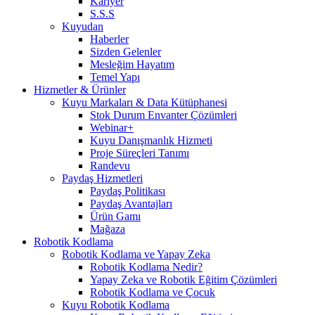
Kariyer
S.S.S
Kuyudan
Haberler
Sizden Gelenler
Mesleğim Hayatım
Temel Yapı
Hizmetler & Ürünler
Kuyu Markaları & Data Kütüphanesi
Stok Durum Envanter Çözümleri
Webinar+
Kuyu Danışmanlık Hizmeti
Proje Süreçleri Tanımı
Randevu
Paydaş Hizmetleri
Paydaş Politikası
Paydaş Avantajları
Ürün Gamı
Mağaza
Robotik Kodlama
Robotik Kodlama ve Yapay Zeka
Robotik Kodlama Nedir?
Yapay Zeka ve Robotik Eğitim Çözümleri
Robotik Kodlama ve Çocuk
Kuyu Robotik Kodlama