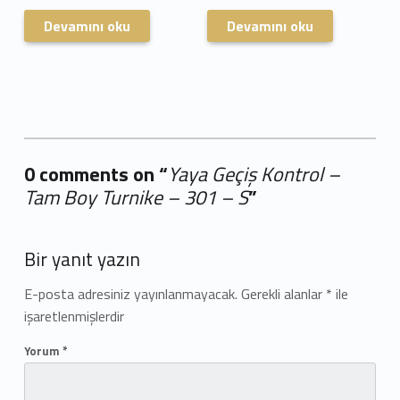
Devamını oku
Devamını oku
0 comments on “
Yaya Geçiş Kontrol –
Tam Boy Turnike – 301 – S
”
Add yours →
Bir yanıt yazın
E-posta adresiniz yayınlanmayacak.
Gerekli alanlar
*
ile
işaretlenmişlerdir
Yorum
*