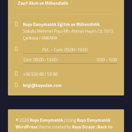
Zayıf Akım ve Mühendislik
Address:
Kuyu Danışmanlık Eğitim ve Mühendislik
Sokullu Mehmet Paşa Mh. Ahmet Haşim Cd. 93/3
Çankaya / ANKARA
Business hours:
Pzt. – Cum: 09:00–19:00
Cmt: 09:00–13:00–
0:00 – 0:00
Phone number:
+90 530 867 58 98
Email address:
bilgi@kuyudan.com
Footer sidebar
© 2026
Kuyu Danışmanlık
|
Using
Kuyu Danışmanlık
WordPress
theme created by
Kuyu Dizayn
|
Back to