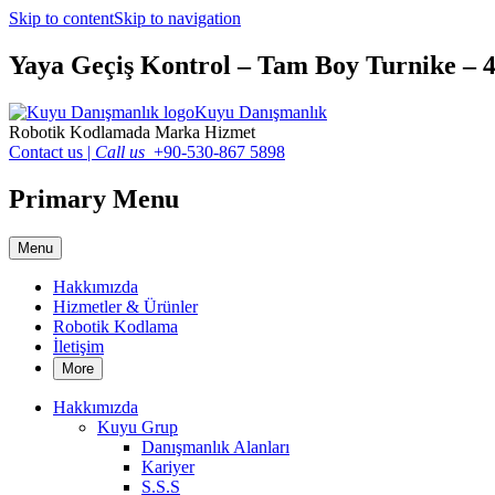
Skip to content
Skip to navigation
Yaya Geçiş Kontrol – Tam Boy Turnike – 
Kuyu Danışmanlık
Robotik Kodlamada Marka Hizmet
Contact us
|
Call us
+90-530-867 5898
Primary Menu
Menu
Hakkımızda
Hizmetler & Ürünler
Robotik Kodlama
İletişim
More
Hakkımızda
Kuyu Grup
Danışmanlık Alanları
Kariyer
S.S.S