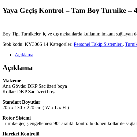
Yaya Geçiş Kontrol – Tam Boy Turnike – 4
Boy Tipi Turnikeler, iç ve dış mekanlarda kullanım imkanı sağlayan da
Stok kodu:
KY3006-14
Kategoriler:
Personel Takip Sistemleri
,
Turnik
Açıklama
Açıklama
Malzeme
Ana Gövde: DKP Sac üzeri boya
Kollar: DKP Sac üzeri boya
Standart Boyutlar
205 x 130 x 220 cm ( W x L x H )
Rotor Sistemi
Turnike geçiş engellemesi 90° aralıklı kontrollü dönen kollar ile sağla
Hareket Kontrolü