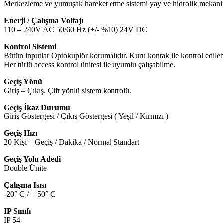
Merkezleme ve yumuşak hareket etme sistemi yay ve hidrolik mekanizm
Enerji / Çalışma Voltajı
110 – 240V AC 50/60 Hz (+/- %10) 24V DC
Kontrol Sistemi
Bütün inputlar Optokuplör korumalıdır. Kuru kontak ile kontrol edilebi
Her türlü access kontrol ünitesi ile uyumlu çalışabilme.
Geçiş Yönü
Giriş – Çıkış. Çift yönlü sistem kontrolü.
Geçiş İkaz Durumu
Giriş Göstergesi / Çıkış Göstergesi ( Yeşil / Kırmızı )
Geçiş Hızı
20 Kişi – Geçiş / Dakika / Normal Standart
Geçiş Yolu Adedi
Double Ünite
Çalışma Isısı
-20° C / + 50° C
IP Sınıfı
IP 54