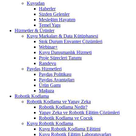
Kuyudan
Haberler
Sizden Gelenler
Mesleğim Hayatım
Temel Yapı
Hizmetler & Ürünler
Kuyu Markaları & Data Kütüphanesi
Stok Durum Envanter Çözümleri
Webinar+
Kuyu Danışmanlık Hizmeti
Proje Süreçleri Tanımı
Randevu
Paydaş Hizmetleri
Paydaş Politikası
Paydaş Avantajları
Ürün Gamı
Mağaza
Robotik Kodlama
Robotik Kodlama ve Yapay Zeka
Robotik Kodlama Nedir?
Yapay Zeka ve Robotik Eğitim Çözümleri
Robotik Kodlama ve Çocuk
Kuyu Robotik Kodlama
Kuyu Robotik Kodlama Eğitimi
Kuyu Robotik Eğitim Laboratuvarları