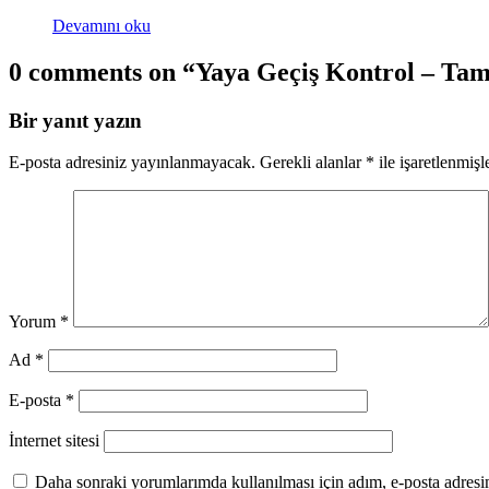
Devamını oku
0 comments on “
Yaya Geçiş Kontrol – Tam
Bir yanıt yazın
E-posta adresiniz yayınlanmayacak.
Gerekli alanlar
*
ile işaretlenmişl
Yorum
*
Ad
*
E-posta
*
İnternet sitesi
Daha sonraki yorumlarımda kullanılması için adım, e-posta adresim