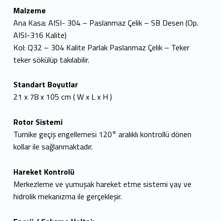
Malzeme
Ana Kasa: AISI- 304 – Paslanmaz Çelik – SB Desen (Op.
AISI-316 Kalite)
Kol: Q32 – 304 Kalite Parlak Paslanmaz Çelik – Teker
teker sökülüp takılabilir.
Standart Boyutlar
21 x 78 x 105 cm ( W x L x H )
Rotor Sistemi
Turnike geçiş engellemesi 120° aralıklı kontrollü dönen
kollar ile sağlanmaktadır.
Hareket Kontrolü
Merkezleme ve yumuşak hareket etme sistemi yay ve
hidrolik mekanizma ile gerçekleşir.