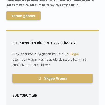
Daha sonraki yorumlarımda kullanılması için adım, e-posta
adresim ve site adresim bu tarayıcıya kaydedilsin.
Skip back to navigation
Sidebar
BIZE SKYPE ÜZERINDEN ULAŞABILIRSINIZ
Projelendirme ihtiyaçlarınız mı var? Bizi
Skype
üzerinden Arayın. Kesintisiz olarak Sizlere haftnın 6
günü hizmet vermekteyiz.
Skype Arama
SON YORUMLAR