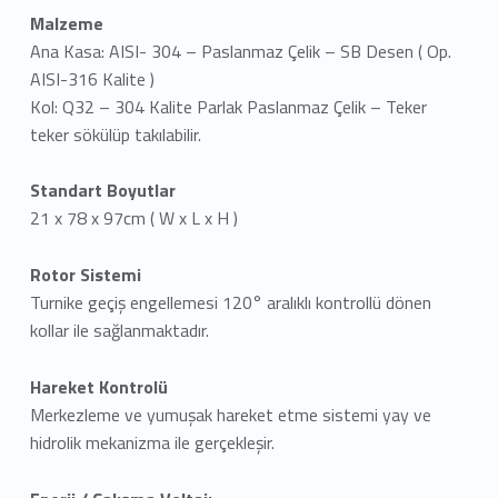
Malzeme
Ana Kasa: AISI- 304 – Paslanmaz Çelik – SB Desen ( Op.
AISI-316 Kalite )
Kol: Q32 – 304 Kalite Parlak Paslanmaz Çelik – Teker
teker sökülüp takılabilir.
Standart Boyutlar
21 x 78 x 97cm ( W x L x H )
Rotor Sistemi
Turnike geçiş engellemesi 120° aralıklı kontrollü dönen
kollar ile sağlanmaktadır.
Hareket Kontrolü
Merkezleme ve yumuşak hareket etme sistemi yay ve
hidrolik mekanizma ile gerçekleşir.