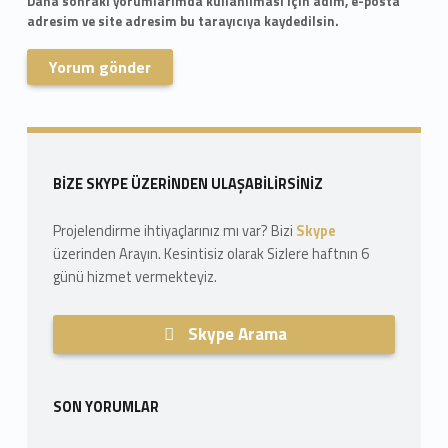
Daha sonraki yorumlarımda kullanılması için adım, e-posta
adresim ve site adresim bu tarayıcıya kaydedilsin.
Skip back to navigation
Sidebar
BIZE SKYPE ÜZERINDEN ULAŞABILIRSINIZ
Projelendirme ihtiyaçlarınız mı var? Bizi
Skype
üzerinden Arayın. Kesintisiz olarak Sizlere haftnın 6
günü hizmet vermekteyiz.
Skype Arama
SON YORUMLAR