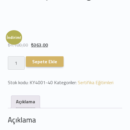
İndirim!
₺
1.180,00
₺
363,00
İnsan Kaynakları Eğitimi adet
Sepete Ekle
Stok kodu:
KY4001-40
Kategoriler:
Sertifika Eğitimleri
Açıklama
Açıklama