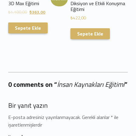
3D Max Eğitimi
Diksiyon ve Etkili Konuşma
Eğitimi
₺
1.180,00
₺
363,00
₺
422,00
Sepete Ekle
Sepete Ekle
0 comments on “
İnsan Kaynakları Eğitimi
”
Add yours →
Bir yanıt yazın
E-posta adresiniz yayınlanmayacak.
Gerekli alanlar
*
ile
işaretlenmişlerdir