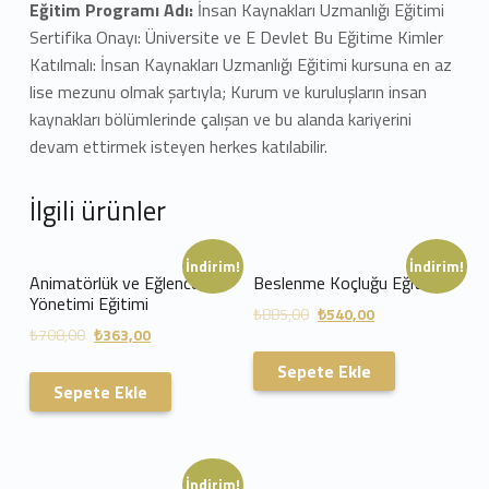
Eğitim Programı Adı:
İnsan Kaynakları Uzmanlığı Eğitimi
Sertifika Onayı: Üniversite ve E Devlet Bu Eğitime Kimler
Katılmalı: İnsan Kaynakları Uzmanlığı Eğitimi kursuna en az
lise mezunu olmak şartıyla; Kurum ve kuruluşların insan
kaynakları bölümlerinde çalışan ve bu alanda kariyerini
devam ettirmek isteyen herkes katılabilir.
İlgili ürünler
İndirim!
İndirim!
Animatörlük ve Eğlence
Beslenme Koçluğu Eğitimi
Yönetimi Eğitimi
₺
885,00
₺
540,00
₺
708,00
₺
363,00
Sepete Ekle
Sepete Ekle
İndirim!