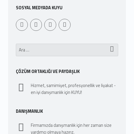
SOSYAL MEDYADA KUYU
Youtube
Sepet
WebMan Design
WebMan on Facebook
Arama:
ÇÖZÜM ORTAKLIĞI VE PAYDAŞLIK
Hizmet, samimiyet, profesyonellik ve liyakat -
en iyi danışmanlık için KUYU!
DANIŞMANLIK
Firmamızda danışmanlık için her zaman size
yardımcı olmaya hazırız.