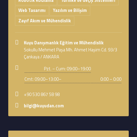
Robotik Kodlama
Turnike ve Geçiş Sistemleri
Web Tasarımı
Yazılım ve Bilişim
Zayıf Akım ve Mühendislik
Address:
Kuyu Danışmanlık Eğitim ve Mühendislik
Sokullu Mehmet Paşa Mh. Ahmet Haşim Cd. 93/3
Çankaya / ANKARA
Business hours:
Pzt. – Cum: 09:00–19:00
Cmt: 09:00–13:00–
0:00 – 0:00
Phone number:
+90 530 867 58 98
Email address:
bilgi@kuyudan.com
Footer sidebar