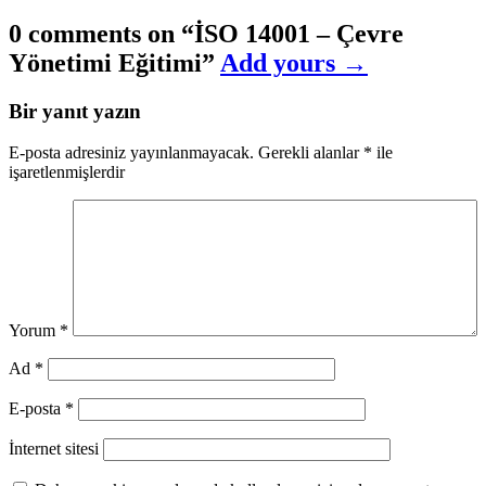
0 comments on “
İSO 14001 – Çevre
Yönetimi Eğitimi
”
Add yours →
Bir yanıt yazın
E-posta adresiniz yayınlanmayacak.
Gerekli alanlar
*
ile
işaretlenmişlerdir
Yorum
*
Ad
*
E-posta
*
İnternet sitesi