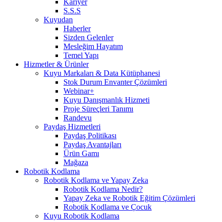
Kariyer
S.S.S
Kuyudan
Haberler
Sizden Gelenler
Mesleğim Hayatım
Temel Yapı
Hizmetler & Ürünler
Kuyu Markaları & Data Kütüphanesi
Stok Durum Envanter Çözümleri
Webinar+
Kuyu Danışmanlık Hizmeti
Proje Süreçleri Tanımı
Randevu
Paydaş Hizmetleri
Paydaş Politikası
Paydaş Avantajları
Ürün Gamı
Mağaza
Robotik Kodlama
Robotik Kodlama ve Yapay Zeka
Robotik Kodlama Nedir?
Yapay Zeka ve Robotik Eğitim Çözümleri
Robotik Kodlama ve Çocuk
Kuyu Robotik Kodlama