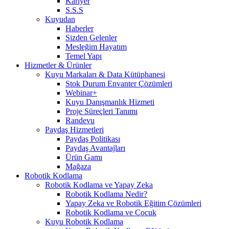
Kariyer
S.S.S
Kuyudan
Haberler
Sizden Gelenler
Mesleğim Hayatım
Temel Yapı
Hizmetler & Ürünler
Kuyu Markaları & Data Kütüphanesi
Stok Durum Envanter Çözümleri
Webinar+
Kuyu Danışmanlık Hizmeti
Proje Süreçleri Tanımı
Randevu
Paydaş Hizmetleri
Paydaş Politikası
Paydaş Avantajları
Ürün Gamı
Mağaza
Robotik Kodlama
Robotik Kodlama ve Yapay Zeka
Robotik Kodlama Nedir?
Yapay Zeka ve Robotik Eğitim Çözümleri
Robotik Kodlama ve Çocuk
Kuyu Robotik Kodlama